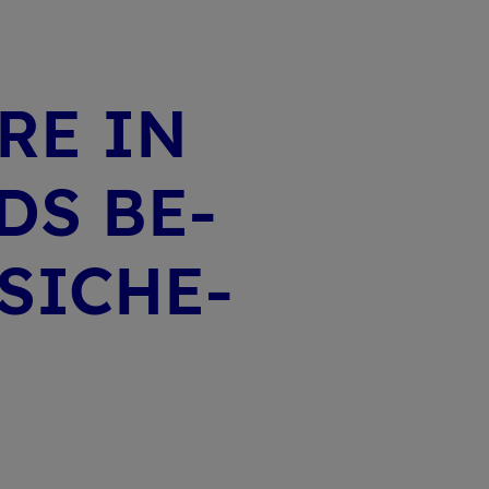
RE IN
DS BE­
SI­CHE­