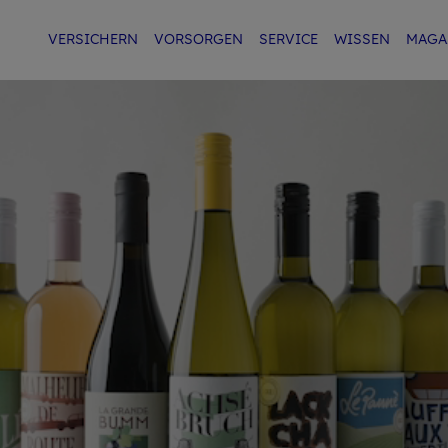
VER­SI­CHERN
VOR­SOR­GEN
SER­VICE
WIS­SEN
MA­GA