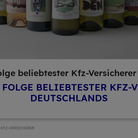
ge be­lieb­tes­ter Kfz-Ver­si­che­r
N FOLGE BELIEBTESTER KFZ-
DEUTSCHLANDS
 KFZ-VERSICHERER