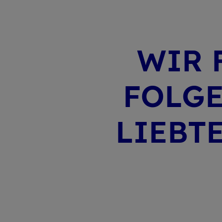
WIR 
FOLGE
LIEB­T