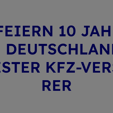
FEI­ERN 10 JAH
 DEUTSCH­LAN
ES­TER KFZ-VER­
RER