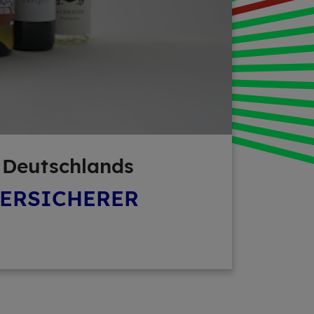
er Deutsch­lands
VERSICHERER