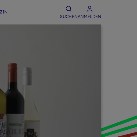
­ZIN
SU­CHEN
ANMELDEN