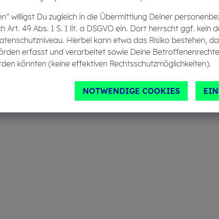
en" willigst Du zugleich in die Übermittlung Deiner personen
ch Art. 49 Abs. 1 S. 1 lit. a DSGVO ein. Dort herrscht ggf. ke
atenschutzniveau. Hierbei kann etwa das Risiko bestehen, d
örden erfasst und verarbeitet sowie Deine Betroffenenrechte
den könnten (keine effektiven Rechtsschutzmöglichkeiten).
NOTWENDIGE COOKIES
EI