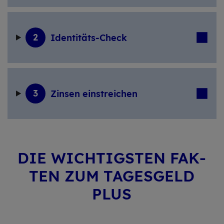
2
Iden­ti­täts-Check
3
Zin­sen ein­strei­chen
DIE WICH­TIGS­TEN FAK­
TEN ZUM TA­GES­GELD
PLUS