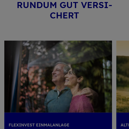
RUND­UM GUT VER­SI­
CHERT
FLEXINVEST EINMALANLAGE
AL