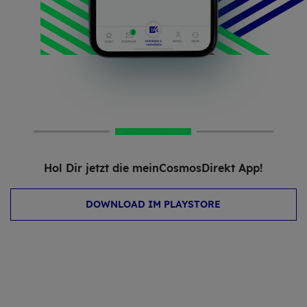
Hol Dir jetzt die mein­Cos­mos­Di­rekt App!
DOWNLOAD IM PLAYSTORE