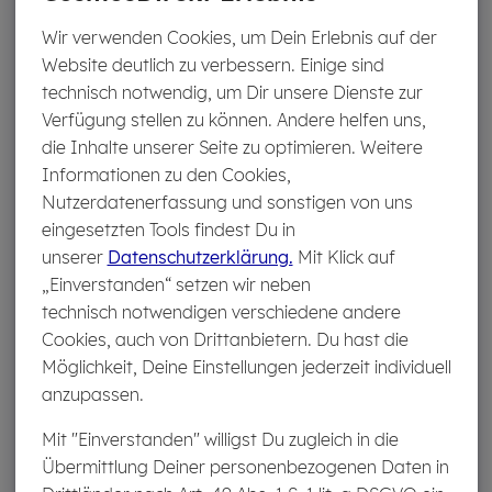
Wie hoch ist die Min­dest­ein­la­ge beim Ta­ges­
Wir verwenden Cookies, um Dein Erlebnis auf der
geld Plus?
Website deutlich zu verbessern. Einige sind
technisch notwendig, um Dir unsere Dienste zur
Verfügung stellen zu können. Andere helfen uns,
Wie hoch ist die ma­xi­ma­le Ein­la­ge beim Ta­
die Inhalte unserer Seite zu optimieren. Weitere
ges­geld Plus, die ver­zinst wird?
Informationen zu den Cookies,
Nutzerdatenerfassung und sonstigen von uns
eingesetzten Tools findest Du in
unserer
Datenschutzerklärung.
Mit Klick auf
Zu allen Fra­gen
„Einverstanden“ setzen wir neben
technisch notwendigen verschiedene andere
Cookies, auch von Drittanbietern. Du hast die
Möglichkeit, Deine Einstellungen jederzeit individuell
MEHR INFOS ZUM TA­GES­
anzupassen.
GELD PLUS
Mit "Einverstanden" willigst Du zugleich in die
Übermittlung Deiner personenbezogenen Daten in