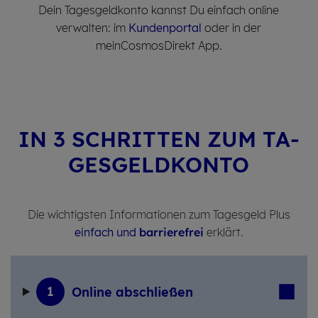
Dein Tagesgeldkonto kannst Du einfach online
verwalten: im
Kundenportal
oder in der
meinCosmosDirekt App.
IN 3 SCHRIT­TEN ZUM TA­
GES­GELD­KON­TO
Die wichtigsten Informationen zum Tagesgeld Plus
einfach und
barrierefrei
erklärt.
1
On­line ab­schlie­ßen