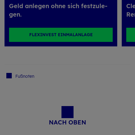
Geld an­le­gen ohne sich fest­zu­le­
Cle
gen.
Ren
FLEXINVEST EINMALANLAGE
Fuß­no­ten
NACH OBEN