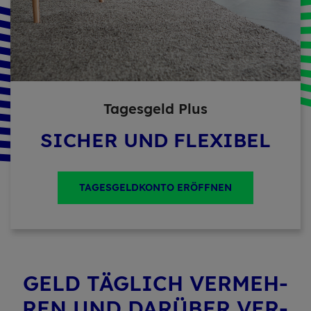
Ta­ges­geld Plus
SICHER UND FLEXIBEL
TAGESGELDKONTO ERÖFFNEN
GELD TÄG­LICH VER­MEH­
REN UND DAR­ÜBER VER­