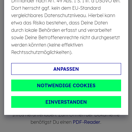
Drittländer nach Art. 49 Abs. 1 S. 1 lit. a DSGVO ein.
Dort herrscht ggf. kein dem EU-Standard
vergleichbares Datenschutzniveau. Hierbei kann
etwa das Risiko bestehen, dass Deine Daten
durch lokale Behörden erfasst und verarbeitet
sowie Deine Betroffenenrechte nicht durchgesetzt
werden könnten (keine effektiven
Rechtsschutzmöglichkeiten).
ANPASSEN
Hier kannst Du das Basisinformationsblatt herunter­
NOTWENDIGE COOKIES
laden. Es enthält die wesentlichen Infos und ermöglicht
Dir das Tagesgeld Plus mit anderen Produkten zu ver­
EINVERSTANDEN
gleichen. Zudem kannst Du die Bedingungen und weitere
Infos herunterladen. Zum Öffnen der Dokumente
benötigst Du einen
PDF-Reader
.