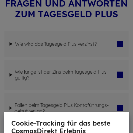
FRA­GEN UND ANT­WOR­TEN
ZUM TA­GES­GELD PLUS
Wie wird das Ta­ges­geld Plus ver­zinst?
Wie lange ist der Zins beim Ta­ges­geld Plus
gül­tig?
Fal­len beim Ta­ges­geld Plus Kon­to­füh­rungs­
ge­büh­ren an?
Cookie-Tracking für das beste
CosmosDirekt Erlebnis