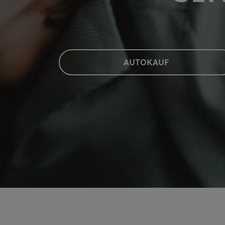
AU­TO­KAUF