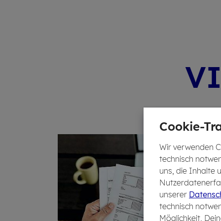
VI
Cookie-Tra
Wir verwenden Co
technisch notwen
uns, die Inhalte
Nutzerdatenerfas
unserer
Datensch
technisch notwen
Möglichkeit, Dein