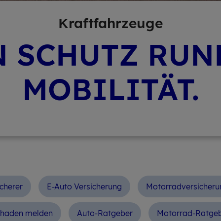
Kraft­fahr­zeu­ge
N SCHUTZ RUN
MOBILITÄT.
icherer
E-Auto Versicherung
Motorradversicheru
haden melden
Auto-Ratgeber
Motorrad-Ratge