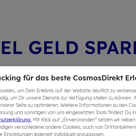
EL GELD SPA­
cking für das beste CosmosDirekt Erl
5 % Kundenbonus
au
okies, um Dein Erlebnis auf der Website deutlich zu verbesser
dig, um Dir unsere Dienste zur Verfügung stellen zu können. 
Bis
10 % Familienbon
 unserer Seite zu optimieren. Weitere Informationen zu den Co
Bis
10 % für selbstg
sung und sonstigen von uns eingesetzten Tools findest Du in
utzerklärung.
Mit Klick auf „Einverstanden“ setzen wir neben
Rabatte für
spezielle 
digen verschiedene andere Cookies, auch von Drittanbietern
e Einstellungen jederzeit individuell anzupassen.
Günstiger mit
beglei­