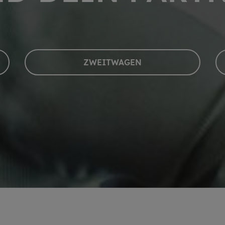
ZWEIT­WA­GEN