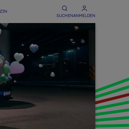
­ZIN
SU­CHEN
ANMELDEN