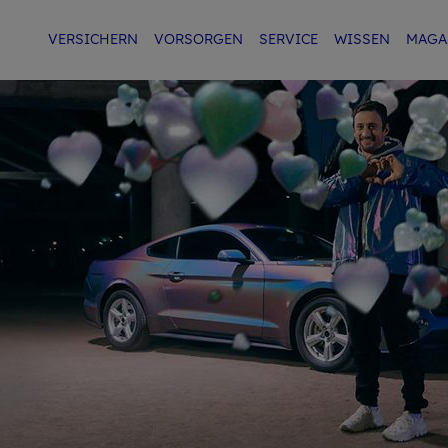
VER­SI­CHERN
VOR­SOR­GEN
SER­VICE
WIS­SEN
MA­GA