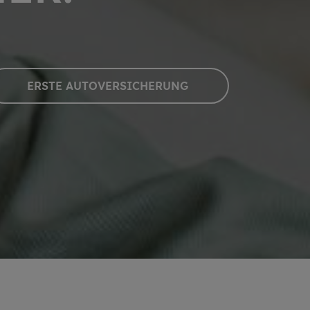
ERSTE AU­TO­VER­SI­CHE­RUNG