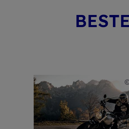
BES­T