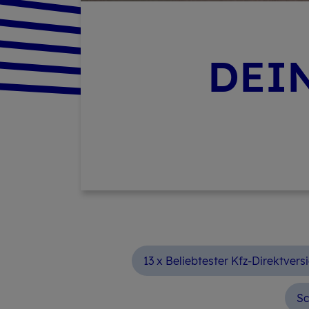
DEI
13 x Beliebtester Kfz-Direktvers
Sc