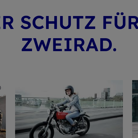
ER SCHUTZ FÜ
ZWEI­RAD.