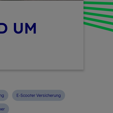
D UM
ng
E-Scooter Versicherung
ber