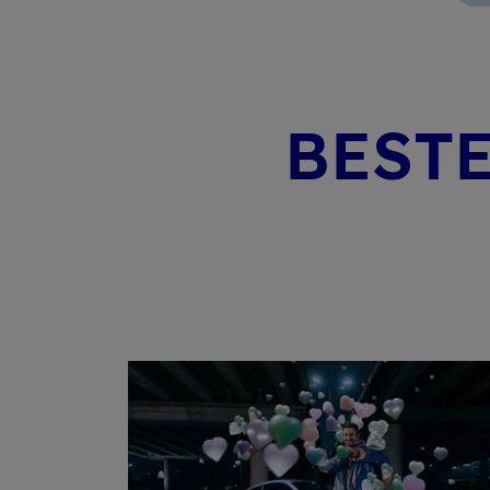
BES­T