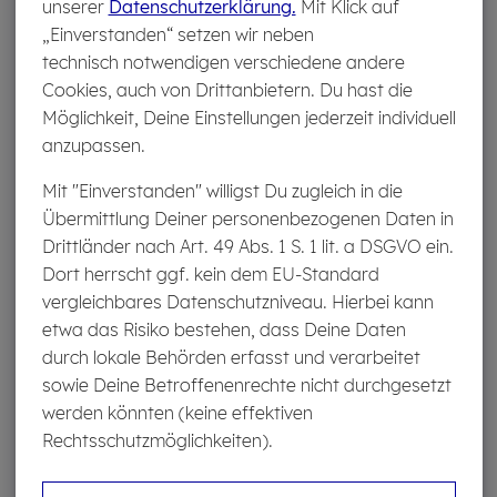
unserer
Datenschutzerklärung.
Mit Klick auf
„Einverstanden“ setzen wir neben
Scheckheftgepflegt
Wert­ver­lust Auto
technisch notwendigen verschiedene andere
Cookies, auch von Drittanbietern. Du hast die
SCHA­DEN­FALL
Möglichkeit, Deine Einstellungen jederzeit individuell
anzupassen.
Mit "Einverstanden" willigst Du zugleich in die
Übermittlung Deiner personenbezogenen Daten in
Drittländer nach Art. 49 Abs. 1 S. 1 lit. a DSGVO ein.
Dort herrscht ggf. kein dem EU-Standard
Al­ko­hol am Steu­er unter 21
Angst vorm Au­to­fah­ren
vergleichbares Datenschutzniveau. Hierbei kann
etwa das Risiko bestehen, dass Deine Daten
Au­to­kos­ten­rech­ner
Be­glei­te­tes Fah­ren (BF17)
durch lokale Behörden erfasst und verarbeitet
sowie Deine Betroffenenrechte nicht durchgesetzt
Die beste Fahr­schu­le
Ein­par­ken
werden könnten (keine effektiven
Rechtsschutzmöglichkeiten).
Füh­rer­schein: Deine Kos­ten