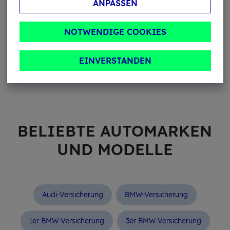
Füh­rer­schein Klas­se B Pflicht­stun­den
ANPASSEN
Güns­ti­ge Autos für Fahr­an­fän­ger
NOTWENDIGE COOKIES
Kfz-Ver­si­che­rung für Fahr­an­fän­ger
EINVERSTANDEN
Pro­be­zeit beim Füh­rer­schein
BE­LIEB­TE AU­TO­MAR­KEN
UND MO­DEL­LE
Audi-Versicherung
BMW-Versicherung
1er BMW-Versicherung
3er BMW-Versicherung