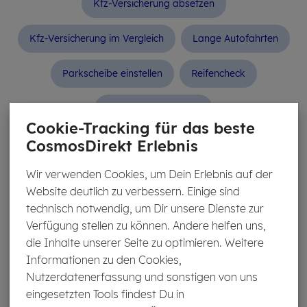
Kfz-Versicherung absetzen
Kfz-Versicherung im Vergleich
Lange Autofahrten
Parkscheibe einstellen
Reifencheck
Urlaub mit dem Auto
Cookie-Tracking für das beste
CosmosDirekt Erlebnis
AU­TO­KAUF & -VER­KAUF
Wir verwenden Cookies, um Dein Erlebnis auf der
Website deutlich zu verbessern. Einige sind
technisch notwendig, um Dir unsere Dienste zur
Auto verkaufen
Auto­kauf: Sichere Bezah­lung
Verfügung stellen zu können. Andere helfen uns,
die Inhalte unserer Seite zu optimieren. Weitere
Auto­kauf: Unterlagen
Auto­kauf: Verhandeln
Informationen zu den Cookies,
Nutzerdatenerfassung und sonstigen von uns
Kaufvertrag fürs Auto
Probefahrt
eingesetzten Tools findest Du in