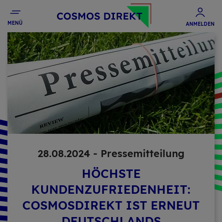
MENÜ
ANMELDEN
28.08.2024 - Pres­se­mit­tei­lung
HÖCHSTE
KUNDENZUFRIEDENHEIT:
COSMOSDIREKT IST ERNEUT
DEUTSCHLANDS