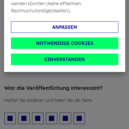
werden könnten (keine effektiven
Rechtsschutzmöglichkeiten).
Pres­se­kon­takt
ANPASSEN
Sabine Gemballa
NOTWENDIGE COOKIES
EINVERSTANDEN
Jörg Linder
War die Ver­öf­fent­li­chung in­ter­es­sant?
Helfen Sie anderen und teilen Sie die Seite.