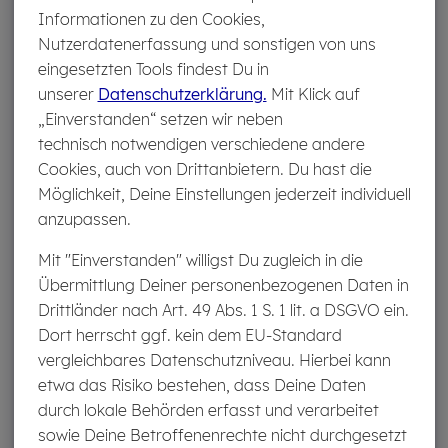
Informationen zu den Cookies,
CosmosDirekt fest mit unserer DNA verbunden. Diese
Nutzerdatenerfassung und sonstigen von uns
erneute Spitzenbeurteilung unserer Kundinnen und
eingesetzten Tools findest Du in
Kunden ist auch eine Auszeichnung für all unsere
unserer
Datenschutzerklärung.
Mit Klick auf
Mitarbeiterinnen und Mitarbeiter. Denn ohne ihren
„Einverstanden“ setzen wir neben
täglichen Einsatz, wäre dieses Ergebnis nicht möglich.
technisch notwendigen verschiedene andere
Gleichzeitig ist es auch Ansporn für uns, unseren Kunden
Cookies, auch von Drittanbietern. Du hast die
weiterhin das bestmögliche Gesamtpaket zu bieten –
Möglichkeit, Deine Einstellungen jederzeit individuell
dies verbunden mit unserem strategischen Ziel als
anzupassen.
Lifetime Partner in allen Fragen zur Risikoabsicherung,
Vorsorge und Vermögensplanung an ihrer Seite zu
Mit "Einverstanden" willigst Du zugleich in die
stehen.“
Übermittlung Deiner personenbezogenen Daten in
Drittländer nach Art. 49 Abs. 1 S. 1 lit. a DSGVO ein.
Dort herrscht ggf. kein dem EU-Standard
Down­loads
vergleichbares Datenschutzniveau. Hierbei kann
PM CosmosDirekt DISQ Beliebtester Kfz-
etwa das Risiko bestehen, dass Deine Daten
Versicherer
durch lokale Behörden erfasst und verarbeitet
PDF | 168,9 KB
sowie Deine Betroffenenrechte nicht durchgesetzt