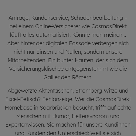
Anträge, Kundenservice, Schaden­bearbeitung –
bei einem Online-Versicherer wie CosmosDirekt
läuft alles automatisiert. Könnte man meinen…
Aber hinter der digitalen Fassade verbergen sich
nicht nur Einsen und Nullen, sondern unsere
Mitarbeiten­den. Ein bunter Haufen, der sich dem
Versicherungs­klischee entgegen­stemmt wie die
Gallier den Römern.
Abgewetzte Aktentaschen, Stromberg-Witze und
Excel-Fetisch? Fehl­anzeige. Wer die CosmosDirekt
Home­base in Saar­brücken besucht, trifft auf echte
Menschen mit Humor, Helfer­syndrom und
Experten­wissen. Sie machen für unsere Kundinnen
und Kunden den Unter­schied: Weil sie sich