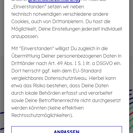
Nah, näher, direkt: Du erreichst die Cosmonauten an 365
„Einverstanden“ setzen wir neben
Tagen im Jahr. Sie sind nur einen Klick, nur einen Anruf
technisch notwendigen verschiedene andere
von Dir entfernt – melde Dich doch mal! Warum sie so
Cookies, auch von Drittanbietern. Du hast die
gern von Dir hören, erzählen sie hier.
Möglichkeit, Deine Einstellungen jederzeit individuell
anzupassen.
Unser Motto lebt
Mit "Einverstanden" willigst Du zugleich in die
Übermittlung Deiner personenbezogenen Daten in
Drittländer nach Art. 49 Abs. 1 S. 1 lit. a DSGVO ein.
Dort herrscht ggf. kein dem EU-Standard
vergleichbares Datenschutzniveau. Hierbei kann
etwa das Risiko bestehen, dass Deine Daten
durch lokale Behörden erfasst und verarbeitet
sowie Deine Betroffenenrechte nicht durchgesetzt
werden könnten (keine effektiven
Rechtsschutzmöglichkeiten).
ANPASSEN