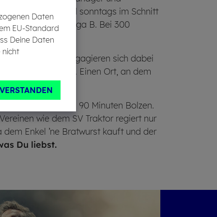
eler zum Training und sonntags im Schnitt
bezogenen Daten
nburgischen Kreisliga B. Bei 300
in dem EU-Standard
ass Deine Daten
 nicht
land Fußball und engagieren sich dabei
fußball eine Heimat. Einen Ort, an dem
n.
NVERSTANDEN
ll mehr machen als 90 Minuten Bolzen.
 Vereinen wie dem SV Traktor regiert nur
a dem Enkel ’ne Bratwurst kauft und der
was Du liebst.