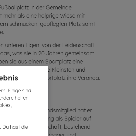
Fußballplatz in der Gemeinde
ht mehr als eine holprige Wiese mit
nem schmucken, gepflegten Platz samt
e.
en unteren Ligen, von der Leidenschaft
uf das, was sie in 20 Jahren gemeinsam
en sie aus einem Sportplatz eine
 fühlen sich die die Kleinsten und
ebnis
ohnzimmer, der Sportplatz ihre Veranda.
n. Einige sind
Andere helfen
okies,
ndungs- und Vorstandsmitglied hat er
 selbst 19 Jahre lang als Spieler auf
iert er seine Mannschaft, bestehend
. Du hast die
 Cheftrainer, Peoplemanager und