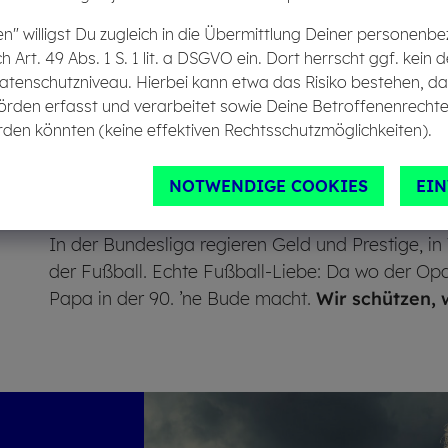
Seelsorger. Der 39-Jährige lockt freitags 15 Spi
en" willigst Du zugleich in die Übermittlung Deiner personen
rund 100 Zuschauer zu den Spielen in der brande
ch Art. 49 Abs. 1 S. 1 lit. a DSGVO ein. Dort herrscht ggf. ke
Einwohnern ein durchaus beachtlicher Schnitt.
atenschutzniveau. Hierbei kann etwa das Risiko bestehen, d
örden erfasst und verarbeitet sowie Deine Betroffenenrechte
Rund 2,3 Millionen Menschen spielen in Deutsch
den könnten (keine effektiven Rechtsschutzmöglichkeiten).
ehrenamtlich in Vereinen. Sie finden im Amateur
Alter, Geschlecht und Herkunft keine Rolle spiele
NOTWENDIGE COOKIES
EI
Es sind Menschen wie David, die aus dem Fußba
In der Bundesliga regieren Geld und Prestige, in
der Fußball. Echte Fußball-Liebe: Da wo der Op
Papa in der 90. ’ne Bude macht.
Wir schützen, 