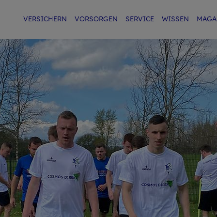
VER­SI­CHERN
VOR­SOR­GEN
SER­VICE
WIS­SEN
MA­GA