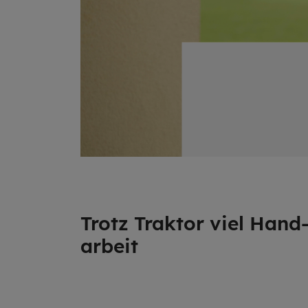
Trotz Trak­tor viel Hand
ar­beit