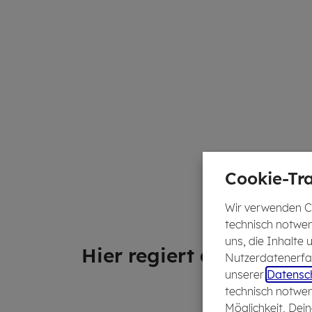
Cookie-Tra
Wir verwenden Co
technisch notwen
uns, die Inhalte
Hier re­giert der Fuß­ball
Nutzerdatenerfas
unserer
Datensch
technisch notwen
Möglichkeit, Dein