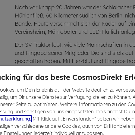
Noch vor knapp 20 Jahren war der Schlalacher 
Mühlenfließ, 60 Kilometer südlich von Berlin, nic
Bande. Heute versammelt sich der Kader auf ei
Vereinsheim, Mähroboter und LED-Flutlichtanlag
Der SV Traktor lebt, wie viele Mannschaften in d
und Hingabe seiner Mitglieder. Die sind stolz a
geschaffen haben. Mit Herzblut und Hingabe hab
Heimat für das ganze Dorf gemacht. In der Arena
cking für das beste CosmosDirekt Erl
Größten wie zu Hause: Das Vereinsheim ist ihr W
okies, um Dein Erlebnis auf der Website deutlich zu verbesser
dig, um Dir unsere Dienste zur Verfügung stellen zu können. 
 unserer Seite zu optimieren. Weitere Informationen zu den Co
David Günther ist das Herz des Vereins. Als Grü
sung und sonstigen von uns eingesetzten Tools findest Du in
den Verein nicht nur mit aufgebaut, er stand auch
utzerklärung.
Mit Klick auf „Einverstanden“ setzen wir neben
dem Feld. Seit nunmehr anderthalb Jahren motiv
digen verschiedene andere Cookies, auch von Drittanbietern
e Einstellungen jederzeit individuell anzupassen.
aus Spielern im Alter von 18 bis 35 Jahren, als