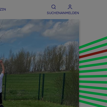
­ZIN
SU­CHEN
ANMELDEN