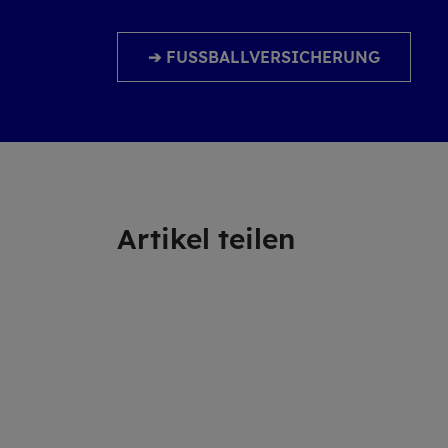
➔ FUSSBALLVERSICHERUNG
Ar­ti­kel tei­len