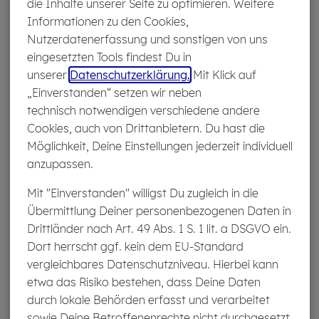
die Inhalte unserer Seite zu optimieren. Weitere
Informationen zu den Cookies,
Nutzerdatenerfassung und sonstigen von uns
eingesetzten Tools findest Du in
unserer
Datenschutzerklärung.
Mit Klick auf
„Einverstanden“ setzen wir neben
technisch notwendigen verschiedene andere
Cookies, auch von Drittanbietern. Du hast die
Möglichkeit, Deine Einstellungen jederzeit individuell
anzupassen.
Mit "Einverstanden" willigst Du zugleich in die
Übermittlung Deiner personenbezogenen Daten in
Alle Ar­ti­kel zu Cos­mic News
Drittländer nach Art. 49 Abs. 1 S. 1 lit. a DSGVO ein.
Dort herrscht ggf. kein dem EU-Standard
Weiterlesen
vergleichbares Datenschutzniveau. Hierbei kann
etwa das Risiko bestehen, dass Deine Daten
durch lokale Behörden erfasst und verarbeitet
sowie Deine Betroffenenrechte nicht durchgesetzt