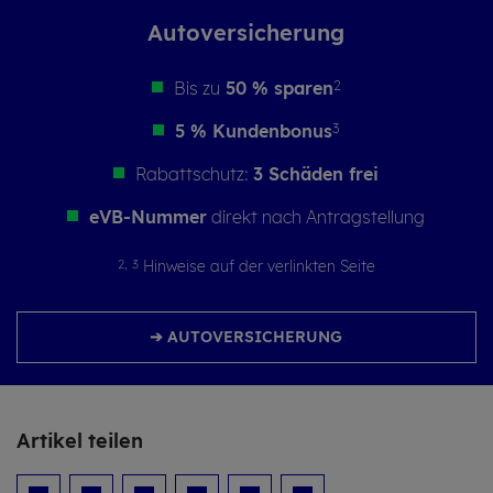
Auto­ver­si­che­rung
Bis zu
50 % sparen
2
5 % Kundenbonus
3
Rabattschutz:
3 Schäden frei
eVB-Nummer
direkt nach Antragstellung
2,
3
Hinweise auf der verlinkten Seite
➔ AUTOVERSICHERUNG
Ar­ti­kel tei­len