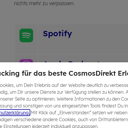
nichts mehr zu verpassen.
Spo­ti­fy
Apple Pod­casts
cking für das beste CosmosDirekt Erl
okies, um Dein Erlebnis auf der Website deutlich zu verbesser
dig, um Dir unsere Dienste zur Verfügung stellen zu können. 
De­e­zer
 unserer Seite zu optimieren. Weitere Informationen zu den Co
sung und sonstigen von uns eingesetzten Tools findest Du in
utzerklärung.
Mit Klick auf „Einverstanden“ setzen wir neben
digen verschiedene andere Cookies, auch von Drittanbietern
Ama­zon Music
e Einstellungen jederzeit individuell anzupassen.