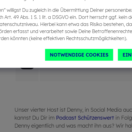
en" willigst Du zugleich in die Übermittlung Deiner personen
ch Art. 49 Abs. 1 S. 1 lit. a DSGVO ein. Dort herrscht ggf. ke
atenschutzniveau. Hierbei kann etwa das Risiko bestehen, d
Po­di­gee
örden erfasst und verarbeitet sowie Deine Betroffenenrechte
den könnten (keine effektiven Rechtsschutzmöglichkeiten).
NOTWENDIGE COOKIES
EI
RTL+
Unser vierter Host ist Denny, in Social Media 
kannst Du Dir im
Podcast Schützenswert
in Folg
Denny eigentlich und was macht ihn aus? Wir h