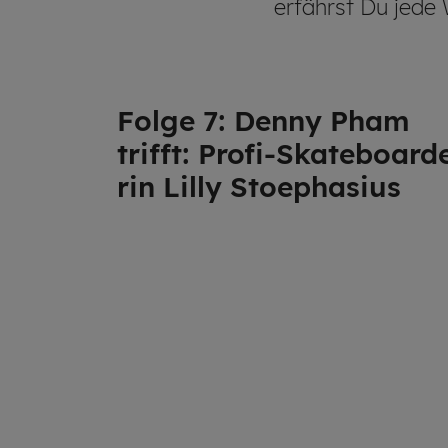
erfährst Du jede
Folge 7: Denny Pham
trifft: Profi-Skate­boar­d
rin Lilly Sto­e­pha­si­us