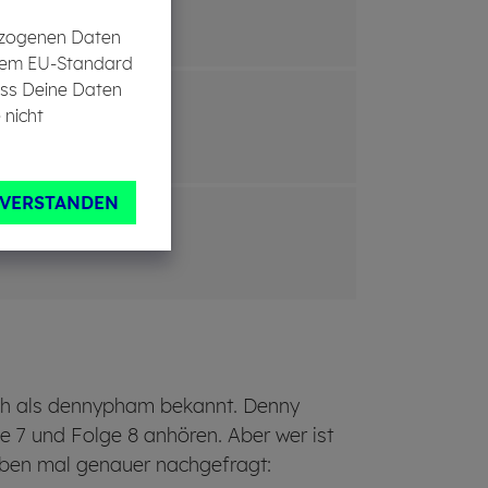
bezogenen Daten
in dem EU-Standard
ass Deine Daten
 nicht
NVERSTANDEN
auch als dennypham bekannt. Denny
e 7 und Folge 8 anhören. Aber wer ist
aben mal genauer nachgefragt: