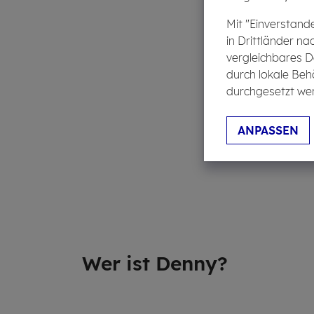
Mit "Einverstand
in Drittländer na
vergleichbares D
durch lokale Beh
durchgesetzt wer
ANPASSEN
Wer ist Denny?