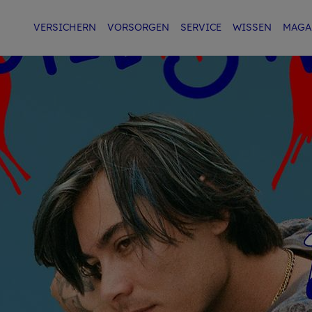
VER­SI­CHERN
VOR­SOR­GEN
SER­VICE
WIS­SEN
MA­GA