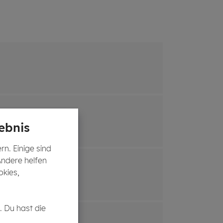
ebnis
n. Einige sind
Andere helfen
okies,
. Du hast die