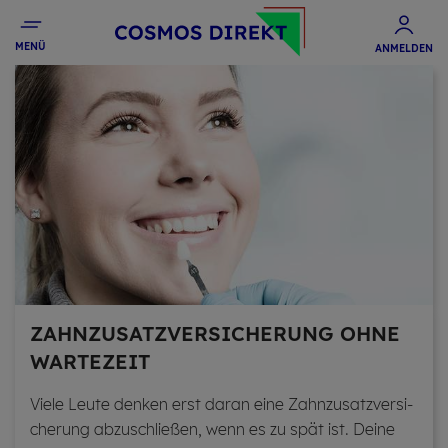
MENÜ
ANMELDEN
ZAHN­ZU­SATZ­VER­SI­CHE­RUNG OHNE
WAR­TE­ZEIT
Viele Leute den­ken erst daran eine Zahn­zu­satz­ver­si­
che­rung ab­zu­schlie­ßen, wenn es zu spät ist. Deine