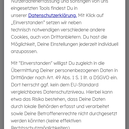
Nutzerdatenerfassung und sonstigen von uns
Maßnahmen der Kieferorthopädie erstattet
.
eingesetzten Tools findest Du in
unserer
Datenschutzerklärung.
Mit Klick auf
„Einverstanden“ setzen wir neben
technisch notwendigen verschiedene andere
In unserem Ratgeber kannst Du alles über die
Cookies, auch von Drittanbietern. Du hast die
Kosten der Zahnzusatzversicherung
Möglichkeit, Deine Einstellungen jederzeit individuell
nachlesen.
anzupassen.
Mit "Einverstanden" willigst Du zugleich in die
Übermittlung Deiner personenbezogenen Daten in
Leis­tun­gen der Zahn­zu­satz­ver­si­che­rung
Drittländer nach Art. 49 Abs. 1 S. 1 lit. a DSGVO ein.
im Über­blick
Dort herrscht ggf. kein dem EU-Standard
vergleichbares Datenschutzniveau. Hierbei kann
Die
Zahnzusatzversicherung
bietet eine
100
%
etwa das Risiko bestehen, dass Deine Daten
Kostenübernahme
– ohne Wartezeit bei Wechsel in den
durch lokale Behörden erfasst und verarbeitet
nächsthöheren Tarif – für alle versicherten Leistungen.
sowie Deine Betroffenenrechte nicht durchgesetzt
Die 100 % Kostenübernahme gilt solange, bis die
werden könnten (keine effektiven
jährliche Erstattungssumme Deines Tarifs aufgebraucht
Rechtsschutzmöglichkeiten).