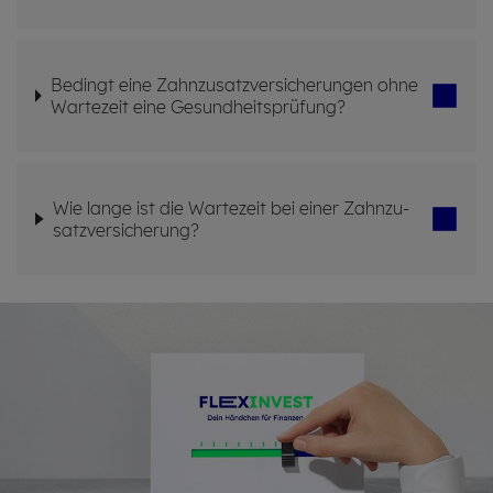
Be­dingt eine Zahn­zu­satz­ver­si­che­run­gen ohne
War­te­zeit eine Ge­sund­heits­prü­fung?
Wie lange ist die War­te­zeit bei einer Zahn­zu­
satz­ver­si­che­rung?