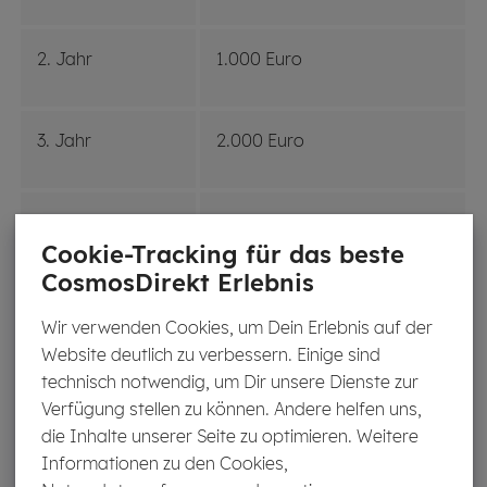
2. Jahr
1.000 Euro
3. Jahr
2.000 Euro
4. Jahr
3.000 Euro
Cookie-Tracking für das beste
CosmosDirekt Erlebnis
Ab dem 5. Jahr
Unbegrenzt
Wir verwenden Cookies, um Dein Erlebnis auf der
Website deutlich zu verbessern. Einige sind
technisch notwendig, um Dir unsere Dienste zur
Verfügung stellen zu können. Andere helfen uns,
Es gibt auch einen
speziellen Tarif für Kinder
. Die
die Inhalte unserer Seite zu optimieren. Weitere
Zahnzusatzversicherung für Kinder
zeichnet sich
Informationen zu den Cookies,
dadurch aus, dass sie auch die
Kosten für