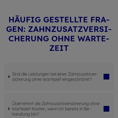
HÄU­FIG GE­STELL­TE FRA­
GEN: ZAHN­ZU­SATZ­VER­SI­
CHE­RUNG OHNE WAR­TE­
ZEIT
Sind die Leis­tun­gen bei einer Zahn­zu­satz­ver­
si­che­rung ohne War­te­zeit ein­ge­schränkt?
Über­nimmt die Zahn­zu­satz­ver­si­che­rung ohne
War­te­zeit Kos­ten, wenn ich be­reits in Be­
hand­lung bin?