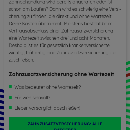
Zahn­be­hand­lung wird be­reits an­ge­ra­ten oder ist
schon am Lau­fen? Dann wird es schwie­rig eine Ver­si­
che­rung zu fin­den, die di­rekt und ohne War­te­zeit
Deine Kos­ten über­nimmt. Meis­tens be­steht beim
Ver­trags­ab­schluss einer Zahn­zu­satz­ver­si­che­rung
eine War­te­zeit zwi­schen drei und acht Mo­na­ten.
Des­halb ist es für ge­setz­lich kran­ken­ver­si­cher­te
wich­tig, früh­zei­tig eine Zahn­zu­satz­ver­si­che­rung ab­
zu­schlie­ßen.
Zahn­zu­satz­ver­si­che­rung ohne War­te­zeit
Was be­deu­tet ohne War­te­zeit?
Für wen sinn­voll?
Lie­ber vor­sorg­lich ab­schlie­ßen!
ZAHNZUSATZVERSICHERUNG: ALLE