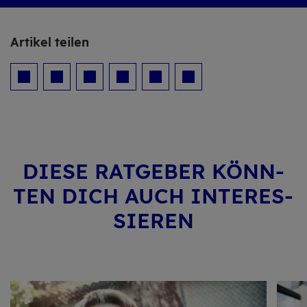
Ar­ti­kel tei­len
DIESE RAT­GE­BER KÖNN­
TEN DICH AUCH IN­TER­ES­
SIE­REN