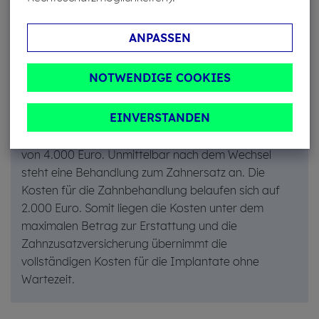
ist. Die maximale Höhe der jährlichen Erstattung beginnt
bei 500 Euro und kann bis zu einem unbegrenzten
Betrag gewählt werden.
ANPASSEN
NOTWENDIGE COOKIES
Leistungsbeispiel:
EINVERSTANDEN
Nach 3 Jahren im ZAHNFLEX L Tarif wechselt Du in
den Tarif XL mit der erhöhten Erstattungssumme
von 4.000 Euro. Unmittelbar nach dem Wechsel
steht eine Behandlung zum Zahnersatz an. Die
Kosten für die Zahnbehandlung belaufen sich auf
2.000 Euro. Somit liegen die Kosten unter dem
maximalen Betrag zur Erstattung und die
Zahnzusatzversicherung übernimmt die
vollständigen Kosten für die Implantate ohne
Wartezeit.