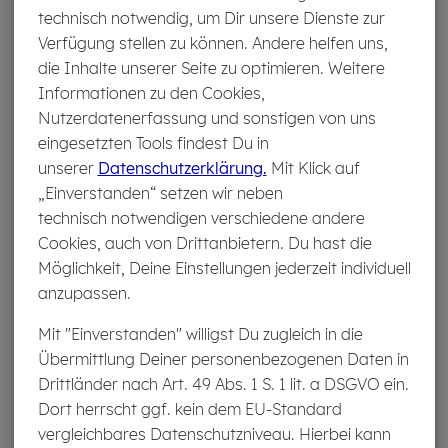
technisch notwendig, um Dir unsere Dienste zur
Verfügung stellen zu können. Andere helfen uns,
Muss sich der Ver­sicherer an die Ent­scheidung
die Inhalte unserer Seite zu optimieren. Weitere
des Ombuds­manns hal­ten?
Informationen zu den Cookies,
Nutzerdatenerfassung und sonstigen von uns
Ja.
Wird im Verfahren festgestellt, dass Dein Anspruch
eingesetzten Tools findest Du in
begründet ist, muss der Versicherer sich bei
unserer
Datenschutzerklärung.
Mit Klick auf
Beschwerden bis zu 10.000 Euro an die Entscheidung
„Einverstanden“ setzen wir neben
des Ombudsmanns halten, darüber nicht.
technisch notwendigen verschiedene andere
Erfahrungsgemäß folgen die Versicherer aber auch
Cookies, auch von Drittanbietern. Du hast die
dann oftmals dem Vorschlag des Ombudsmanns.
Möglichkeit, Deine Einstellungen jederzeit individuell
anzupassen.
Bist Du mit der Entscheidung des Ombudsmanns nicht
einverstanden oder kommt es mit der Versicherung zu
Mit "Einverstanden" willigst Du zugleich in die
keiner Lösung, dann steht Dir weiterhin der Rechtsweg
Übermittlung Deiner personenbezogenen Daten in
offen. In diesem Fall schützt Dich die
Drittländer nach Art. 49 Abs. 1 S. 1 lit. a DSGVO ein.
Rechtsschutzversicherung
vor hohen Kosten.
Dort herrscht ggf. kein dem EU-Standard
vergleichbares Datenschutzniveau. Hierbei kann