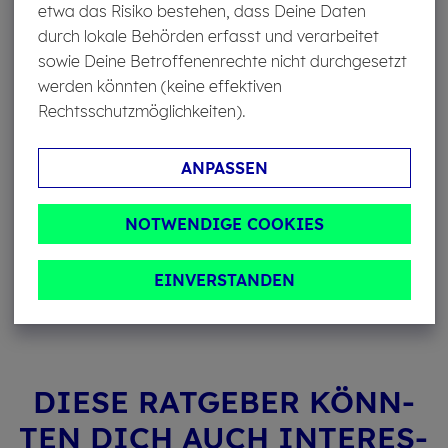
Kann ich bei jedem Ver­si­che­rer den Om­buds­
etwa das Risiko bestehen, dass Deine Daten
mann ein­schal­ten?
durch lokale Behörden erfasst und verarbeitet
sowie Deine Betroffenenrechte nicht durchgesetzt
Ein Schlichtungsverfahren kann nur erfolgen, wenn das
werden könnten (keine effektiven
Versicherungsunternehmen
Mitglied
im Verein
Rechtsschutzmöglichkeiten).
Versicherungsombudsmann ist. Fast alle Versicherer in
Deutschland nehmen aber daran teil.
ANPASSEN
Ar­ti­kel tei­len
NOTWENDIGE COOKIES
EINVERSTANDEN
DIESE RAT­GE­BER KÖNN­
TEN DICH AUCH IN­TER­ES­