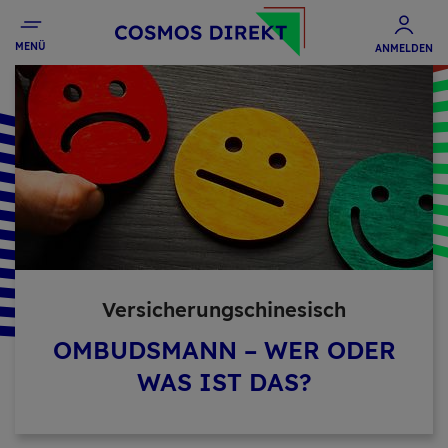
MENÜ
ANMELDEN
Ver­si­che­rungschi­ne­sisch
OMBUDSMANN – WER ODER
WAS IST DAS?