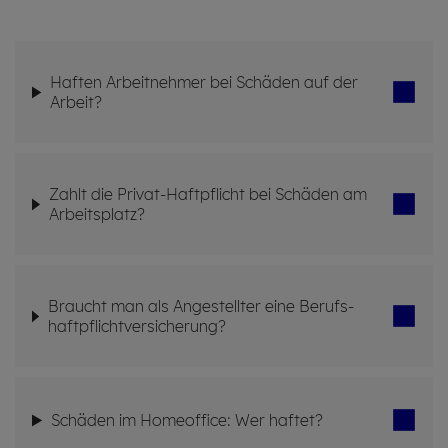
Haf­ten Ar­beit­neh­mer bei Schä­den auf der
Ar­beit?
Zahlt die Pri­vat-Haft­pflicht bei Schä­den am
Ar­beits­platz?
Braucht man als An­ge­stell­ter eine Be­rufs­
haft­pflicht­ver­si­che­rung?
Schä­den im Ho­me­of­fice: Wer haf­tet?