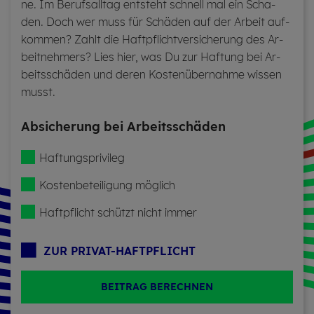
ne. Im Be­rufs­all­tag ent­steht schnell mal ein Scha­
den. Doch wer muss für Schä­den auf der Ar­beit auf­
kom­men? Zahlt die Haft­pflicht­ver­si­che­rung des Ar­
beit­neh­mers? Lies hier, was Du zur Haf­tung bei Ar­
beits­schä­den und deren Kos­ten­über­nah­me wis­sen
musst.
Ab­si­che­rung bei Ar­beits­schä­den
Haf­tungs­pri­vi­leg
Kos­ten­be­tei­li­gung mög­lich
Haft­pflicht schützt nicht immer
ZUR PRI­VAT-HAFT­PFLICHT
BEITRAG BERECHNEN