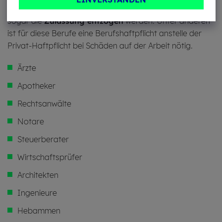
Berufshaftpflichtversicherung
nicht vorhanden
, kann
sogar die
Zulassung entzogen
werden. Unter anderen
ist für diese Berufe eine Berufshaftpflicht anstelle der
Privat-Haftpflicht bei Schäden auf der Arbeit nötig.
Ärzte
Apotheker
Rechtsanwälte
Notare
Steuerberater
Wirtschaftsprüfer
Architekten
Ingenieure
Hebammen