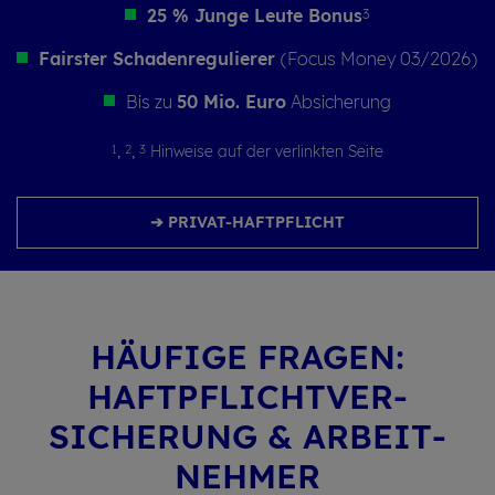
25 % Junge Leute Bonus
3
Fairster Schadenregulierer
(Focus Money 03/2026)
Bis zu
50 Mio. Euro
Absicherung
1
2
3
,
,
Hinweise auf der verlinkten Seite
➔ PRIVAT-HAFTPFLICHT
HÄU­FI­GE FRA­GEN:
HAFTPFLICHT­VER­
SICHERUNG & ARBEIT­
NEHMER