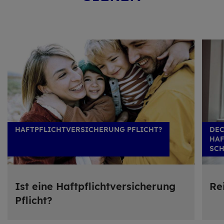
HAFTPFLICHTVERSICHERUNG PFLICHT?
DE
HAF
SC
Ist eine Haft­pflicht­ver­si­che­rung
Re
Pflicht?