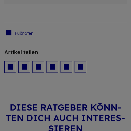
Fuß­no­ten
Ar­ti­kel tei­len
DIESE RAT­GE­BER KÖNN­
TEN DICH AUCH IN­TER­ES­
SIE­REN