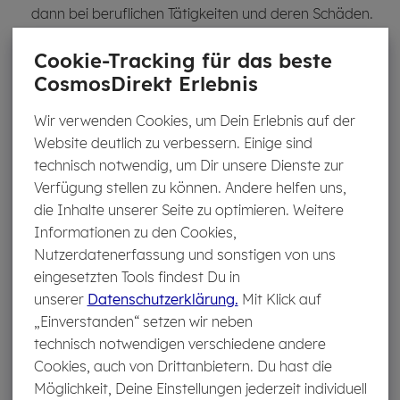
dann bei beruflichen Tätigkeiten und deren Schäden.
Cookie-Tracking für das beste
Bei grober Fahrlässigkeit
zahlt die Privat-Haftpflicht
CosmosDirekt Erlebnis
bei Schäden am Arbeitsplatz nur, wenn eine
Kostenübernahme durch grobe Fahrlässigkeit explizit in
Wir verwenden Cookies, um Dein Erlebnis auf der
der Haftpflichtversicherung des Arbeitnehmers inkludiert
Website deutlich zu verbessern. Einige sind
ist.
technisch notwendig, um Dir unsere Dienste zur
Verfügung stellen zu können. Andere helfen uns,
Wel­che Schä­den am Ar­beits­platz zahlt die
die Inhalte unserer Seite zu optimieren. Weitere
Haft­pflicht­ver­si­che­rung nicht?
Informationen zu den Cookies,
Nutzerdatenerfassung und sonstigen von uns
Die Privat-Haftpflicht zahlt nicht bei folgenden Schäden
eingesetzten Tools findest Du in
gegenüber dem Arbeitgeber:
unserer
Datenschutzerklärung.
Mit Klick auf
„Einverstanden“ setzen wir neben
In bestimmten Berufen, wie als Hebamme oder
technisch notwendigen verschiedene andere
Anwalt, sichert nur eine Berufshaftpflichtversicherung
Cookies, auch von Drittanbietern. Du hast die
Schäden am Arbeitsplatz ab. Ist für die Ausübung des
Möglichkeit, Deine Einstellungen jederzeit individuell
Berufs eine
Berufshaftpflicht vorgeschrieben
,