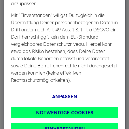
kommt die private Haftpflichtversicherung des
anzupassen.
Arbeitnehmers nicht auf.
Mit "Einverstanden" willigst Du zugleich in die
Übermittlung Deiner personenbezogenen Daten in
Die Haftpflichtversicherung zahlt bei Arbeitsschäden nie,
Drittländer nach Art. 49 Abs. 1 S. 1 lit. a DSGVO ein.
wenn diese
vorsätzlich oder absichtlich
entstehen.
Dort herrscht ggf. kein dem EU-Standard
Vorsatz ist bei keiner Privat-Haftpflichtversicherung
vergleichbares Datenschutzniveau. Hierbei kann
für Arbeitnehmer versicherbar.
In diesem Fall, musst
etwa das Risiko bestehen, dass Deine Daten
der Arbeitnehmer selbst für die Kosten aufkommen.
durch lokale Behörden erfasst und verarbeitet
sowie Deine Betroffenenrechte nicht durchgesetzt
Be­rufs­haft­pflicht­ver­si­che­rung: Bei die­sen Be­
werden könnten (keine effektiven
ru­fen reicht eine Pri­vat-Haft­pflicht nicht aus
Rechtsschutzmöglichkeiten).
Nicht für alle Arbeitnehmer ist eine Privat-
ANPASSEN
Haftpflichtversicherung ausreichend, um bei Schäden im
Arbeitsalltag abgesichert zu sein. Für einige
Berufsgruppen ist in der Berufsordnung
separate
NOTWENDIGE COOKIES
Berufshaftpflicht vorgeschrieben
, um den Beruf
ausüben zu dürfen. Ist diese
EINVERSTANDEN