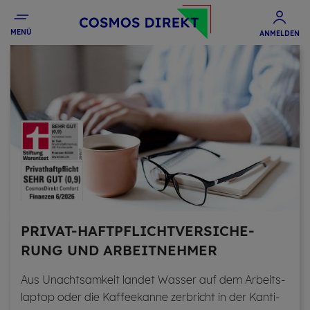
MENÜ
ANMELDEN
PRI­VAT-HAFT­PFLICHT­VER­SI­CHE­
RUNG UND AR­BEIT­NEH­MER
Aus Un­acht­sam­keit lan­det Was­ser auf dem Ar­beits­
lap­top oder die Kaf­fee­kan­ne zer­bricht in der Kan­ti­