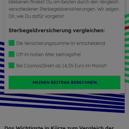
blie­be­nen fin­dest Du am bes­ten durch den Ver­gleich
ver­schie­de­ner Ster­be­geld­ver­si­che­run­gen. Wir zei­gen
Dir, wie Du dafür vor­gehst.
Ster­be­geld­ver­si­che­rung ver­glei­chen:
Die Ver­si­che­rungs­sum­me ist ent­schei­dend
Oft im hohen Alter bei­trags­frei
Bei Cos­mos­Di­rekt ab 14,55 Euro im Monat
1
MEINEN BEITRAG BERECHNEN
Das Wich­tigs­te in Kürze zum Ver­gleich der