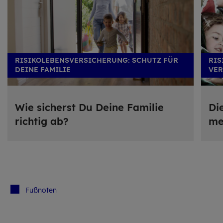
RISIKOLEBENSVERSICHERUNG: SCHUTZ FÜR
RIS
DEINE FAMILIE
VE
Wie si­cherst Du Deine Fa­mi­lie
Die
rich­tig ab?
me
Fuß­no­ten