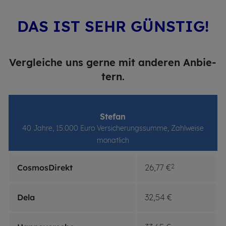
DAS IST SEHR GÜNS­TIG!
Ver­glei­che uns gerne mit an­de­ren An­bie­
tern.
Ste­fan
40 Jahre, 15.000 Euro Versicherungssumme, Zahlweise
monatlich
CosmosDirekt
26,77 €
2
Dela
32,54 €