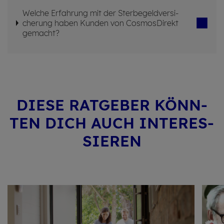
Wel­che Er­fah­rung mit der Ster­be­geld­ver­si­
che­rung haben Kun­den von Cos­mos­Di­rekt
ge­macht?
DIESE RAT­GE­BER KÖNN­
TEN DICH AUCH IN­TER­ES­
SIE­REN