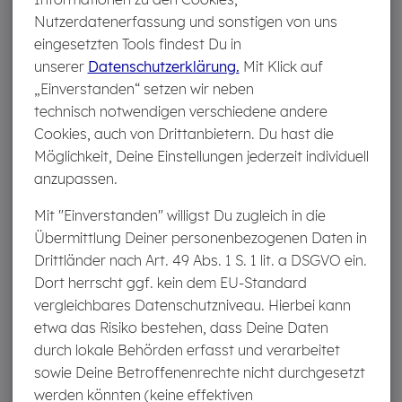
zahlen wir auch während der Wartezeit die volle
Nutzerdatenerfassung und sonstigen von uns
Versicherungssumme an Deine Hinterbliebenen aus.
eingesetzten Tools findest Du in
unserer
Datenschutzerklärung.
Mit Klick auf
Über­schuss­be­tei­li­gung
„Einverstanden“ setzen wir neben
technisch notwendigen verschiedene andere
Bei einem Preisvergleich der Sterbegeldversicherung
Cookies, auch von Drittanbietern. Du hast die
spielt auch eine mögliche
Überschussbeteiligung
eine
Möglichkeit, Deine Einstellungen jederzeit individuell
Rolle. Überschüsse können entstehen, wenn die
anzupassen.
tatsächlichen Kosten und Risiken geringer ausfallen
Mit "Einverstanden" willigst Du zugleich in die
als in der ursprünglichen Kalkulation vorgesehen. Die
Übermittlung Deiner personenbezogenen Daten in
Beteiligung der Versicherten an den Überschüssen ist je
Drittländer nach Art. 49 Abs. 1 S. 1 lit. a DSGVO ein.
nach Versicherer unterschiedlich und kann sich auf die
Dort herrscht ggf. kein dem EU-Standard
Leistung oder den Preis auswirken. Beim Vergleich der
vergleichbares Datenschutzniveau. Hierbei kann
Sterbegeldversicherung lohnt es sich, auf solche
etwa das Risiko bestehen, dass Deine Daten
Aktionen zu achten.
durch lokale Behörden erfasst und verarbeitet
sowie Deine Betroffenenrechte nicht durchgesetzt
Ein­kom­mens­steu­er­frei­heit
werden könnten (keine effektiven