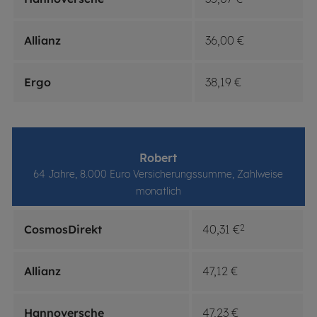
Allianz
36,00 €
Ergo
38,19 €
Ro­bert
64 Jahre, 8.000 Euro Versicherungssumme, Zahlweise
monatlich
CosmosDirekt
40,31 €
2
Allianz
47,12 €
Hannoversche
47,23 €