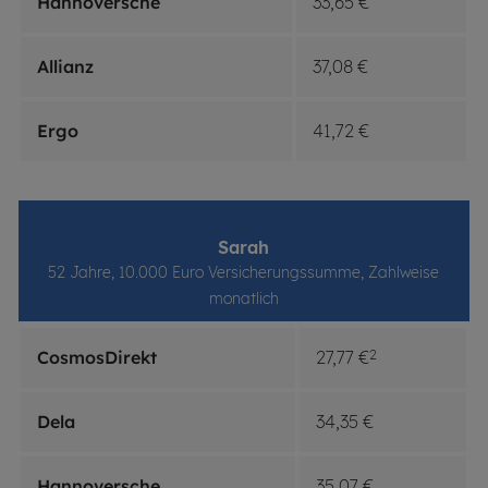
Hannoversche
33,65 €
Allianz
37,08 €
Ergo
41,72 €
Sarah
52 Jahre, 10.000 Euro Versicherungssumme, Zahlweise
monatlich
CosmosDirekt
27,77 €
2
Dela
34,35 €
Hannoversche
35,07 €