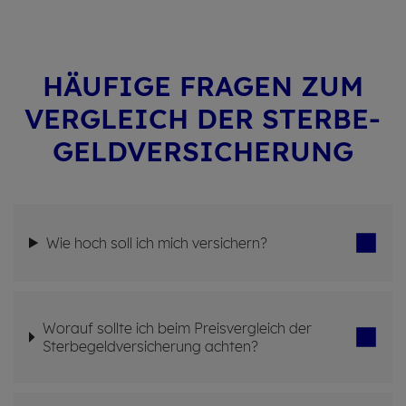
HÄU­FI­GE FRA­GEN ZUM
VER­GLEICH DER STER­BE­
GELD­VER­SI­CHE­RUNG
Wie hoch soll ich mich ver­si­chern?
Wor­auf soll­te ich beim Preis­ver­gleich der
Ster­be­geld­ver­si­che­rung ach­ten?