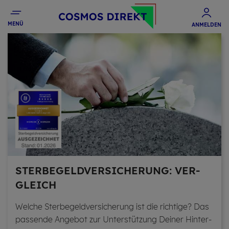
MENÜ
ANMELDEN
STER­BE­GELD­VER­SI­CHE­RUNG: VER­
GLEICH
Wel­che Ster­be­geld­ver­si­che­rung ist die rich­ti­ge? Das
pas­sen­de An­ge­bot zur Un­ter­stüt­zung Dei­ner Hin­ter­