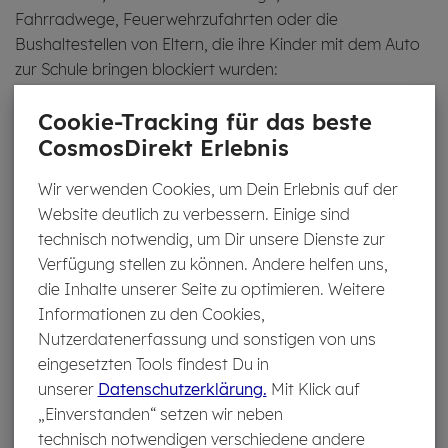
Fahrradwege, Feuerwehrzufahrten oder die
Bushaltestellen von Eltern, die ihre Kinder mit dem Auto
zur Schule bringen blockiert wurden:
Cookie-Tracking für das beste
Gesamt
unter
35–
45
CosmosDirekt Erlebnis
35
44
+
Wir verwenden Cookies, um Dein Erlebnis auf der
Website deutlich zu verbessern. Einige sind
ja häufig
41 %
38 %
38
48
technisch notwendig, um Dir unsere Dienste zur
%
%
Verfügung stellen zu können. Andere helfen uns,
die Inhalte unserer Seite zu optimieren. Weitere
Informationen zu den Cookies,
ja, ab und
23 %
15 %
26
23
Nutzerdatenerfassung und sonstigen von uns
zu
%
%
eingesetzten Tools findest Du in
unserer
Datenschutzerklärung.
Mit Klick auf
„Einverstanden“ setzen wir neben
nein
34 %
45 %
35
28
technisch notwendigen verschiedene andere