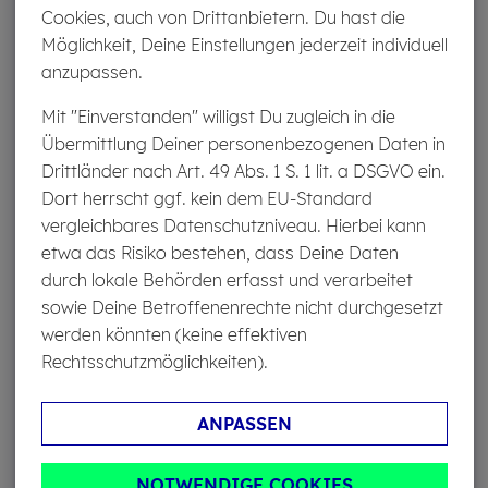
%
%
Cookies, auch von Drittanbietern. Du hast die
Möglichkeit, Deine Einstellungen jederzeit individuell
anzupassen.
Down­loads
Mit "Einverstanden" willigst Du zugleich in die
Übermittlung Deiner personenbezogenen Daten in
Eltern Taxi
Drittländer nach Art. 49 Abs. 1 S. 1 lit. a DSGVO ein.
PDF | 171,2 KB
Dort herrscht ggf. kein dem EU-Standard
vergleichbares Datenschutzniveau. Hierbei kann
etwa das Risiko bestehen, dass Deine Daten
durch lokale Behörden erfasst und verarbeitet
sowie Deine Betroffenenrechte nicht durchgesetzt
werden könnten (keine effektiven
Rechtsschutzmöglichkeiten).
War die Ver­öf­fent­li­chung in­ter­es­sant?
ANPASSEN
Helfen Sie anderen und teilen Sie die Seite.
NOTWENDIGE COOKIES