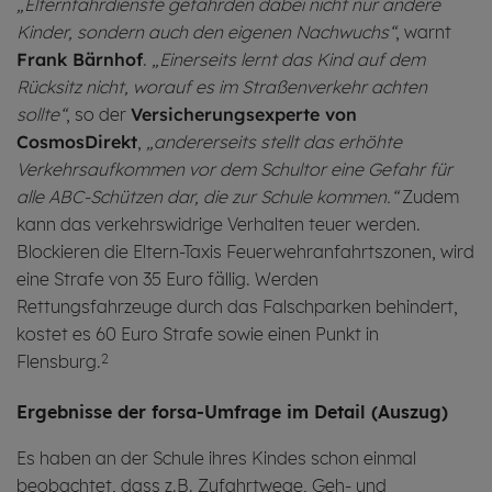
„Elternfahrdienste gefährden dabei nicht nur andere
Kinder, sondern auch den eigenen Nachwuchs“
, warnt
Frank Bärnhof
.
„Einerseits lernt das Kind auf dem
Rücksitz nicht, worauf es im Straßenverkehr achten
sollte“
, so der
Versicherungsexperte von
CosmosDirekt
,
„andererseits stellt das erhöhte
Verkehrsaufkommen vor dem Schultor eine Gefahr für
alle ABC-Schützen dar, die zur Schule kommen.“
Zudem
kann das verkehrswidrige Verhalten teuer werden.
Blockieren die Eltern-Taxis Feuerwehranfahrtszonen, wird
eine Strafe von 35 Euro fällig. Werden
Rettungsfahrzeuge durch das Falschparken behindert,
kostet es 60 Euro Strafe sowie einen Punkt in
Flensburg.
2
Er­geb­nis­se der forsa-Um­fra­ge im De­tail (Aus­zug)
Es haben an der Schule ihres Kindes schon einmal
beobachtet, dass z.B. Zufahrtwege, Geh- und