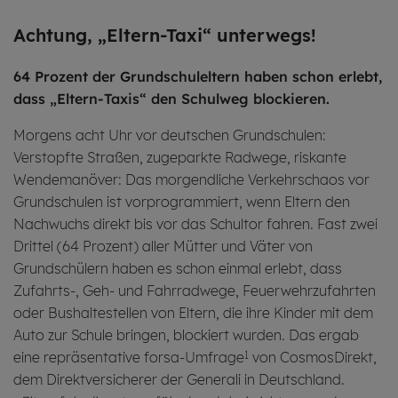
Ach­tung, „El­tern-Taxi“ un­ter­wegs!
64 Prozent der Grundschuleltern haben schon erlebt,
dass „Eltern-Taxis“ den Schulweg blockieren.
Morgens acht Uhr vor deutschen Grundschulen:
Verstopfte Straßen, zugeparkte Radwege, riskante
Wendemanöver: Das morgendliche Verkehrschaos vor
Grundschulen ist vorprogrammiert, wenn Eltern den
Nachwuchs direkt bis vor das Schultor fahren. Fast zwei
Drittel (64 Prozent) aller Mütter und Väter von
Grundschülern haben es schon einmal erlebt, dass
Zufahrts-, Geh- und Fahrradwege, Feuerwehrzufahrten
oder Bushaltestellen von Eltern, die ihre Kinder mit dem
Auto zur Schule bringen, blockiert wurden. Das ergab
eine repräsentative forsa-Umfrage
von CosmosDirekt,
1
dem Direktversicherer der Generali in Deutschland.