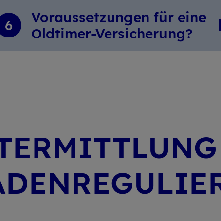
Voraus­set­zungen für eine
6
Oldtimer-Versi­che­rung?
­ER­MITT­LUN
­DEN­RE­GU­LIE