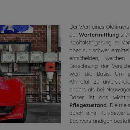
Der Wert eines Oldtimers 
der
Wertermittlung
steh
Kapital­steigerung im Vor
aber nur schwer ermitt
entscheiden, welchen
Berechnung der Versiche
Wert die Basis. Um ge
Altmetall zu untersche
anders als bei Neuwagen
Daher ist das wichti
Pflegezustand
. Die mei
durch eine Kurzbewertu
Sachverständigen bestät