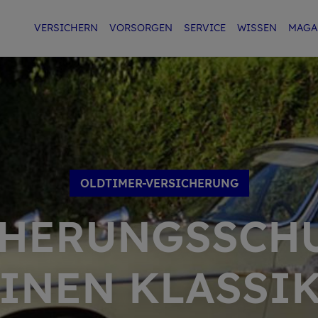
VER­SI­CHERN
VOR­SOR­GEN
SER­VICE
WIS­SEN
MA­GA
OLDTIMER-VERSI­CHE­RUNG
HERUNGS­SCH
I­NEN KLAS­SI