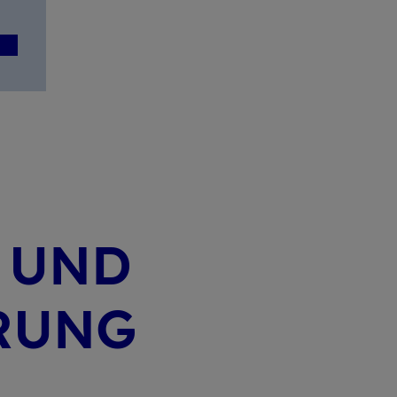
G UND
­RUNG