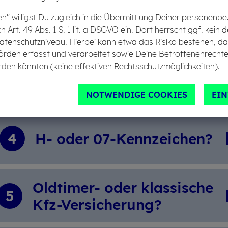
Old­ti­mer­ver­si­che­rung
en" willigst Du zugleich in die Übermittlung Deiner personen
2
sinn­voll?
ch Art. 49 Abs. 1 S. 1 lit. a DSGVO ein. Dort herrscht ggf. ke
atenschutzniveau. Hierbei kann etwa das Risiko bestehen, d
örden erfasst und verarbeitet sowie Deine Betroffenenrechte
den könnten (keine effektiven Rechtsschutzmöglichkeiten).
Wel­che Ver­si­che­rungs­ar­
3
ten gibt es?
NOTWENDIGE COOKIES
EI
4
H- oder 07-Kenn­zei­chen?
Old­ti­mer- oder klas­si­sche
5
Kfz-Versi­che­rung?