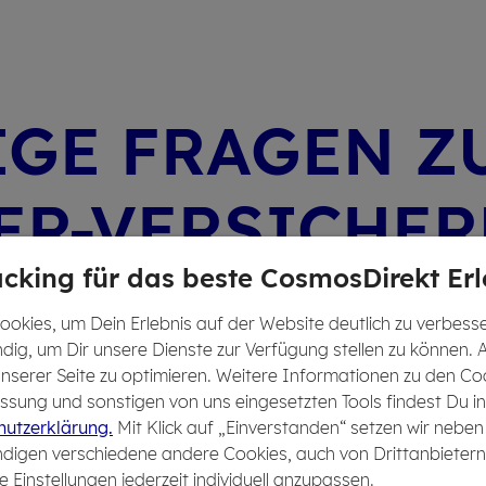
I­GE FRA­GEN Z
ER-VER­SI­CHE
cking für das beste CosmosDirekt Erl
okies, um Dein Erlebnis auf der Website deutlich zu verbesser
dig, um Dir unsere Dienste zur Verfügung stellen zu können. 
 unserer Seite zu optimieren. Weitere Informationen zu den Co
Wann ist ein Fahr­zeug ein
sung und sonstigen von uns eingesetzten Tools findest Du in
1
Old­ti­mer?
utzerklärung.
Mit Klick auf „Einverstanden“ setzen wir neben
digen verschiedene andere Cookies, auch von Drittanbietern
e Einstellungen jederzeit individuell anzupassen.