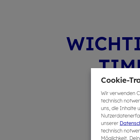
WICH­T
TI­M
Cookie-Tra
Wir verwenden Co
technisch notwen
uns, die Inhalte
Nutzerdatenerfas
unserer
Datensch
technisch notwen
Möglichkeit, Dein