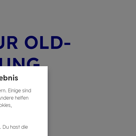
UR OLD­
­RUNG
ebnis
n. Einige sind
Andere helfen
okies,
. Du hast die