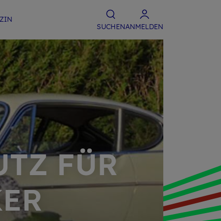
­ZIN
SU­CHEN
ANMELDEN
UTZ FÜR
KER