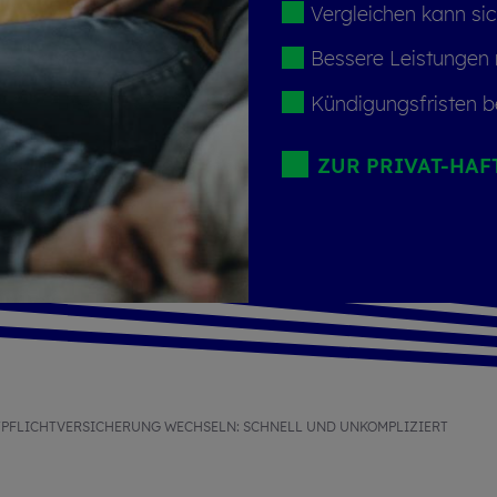
Ver­glei­chen kann si
Bes­se­re Leis­tun­gen
Kün­di­gungs­fris­ten b
ZUR PRI­VAT-HAF
PFLICHTVERSICHERUNG WECHSELN: SCHNELL UND UNKOMPLIZIERT