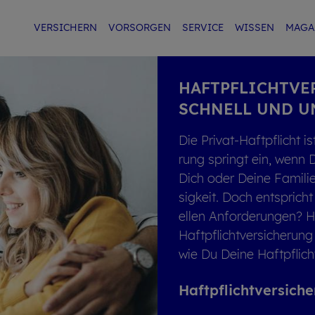
VER­SI­CHERN
VOR­SOR­GEN
SER­VICE
WIS­SEN
MA­GA
HAFT­PFLICHT­VE
SCHNELL UND UN
Die Pri­vat-Haft­pflicht i
rung springt ein, wenn Dr
Dich oder Deine Fa­mi­lie
sig­keit. Doch ent­spricht
el­len An­for­de­run­gen?
Haft­pflicht­ver­si­che­run
wie Du Deine Haft­pflicht
Haft­pflicht­ver­si­c