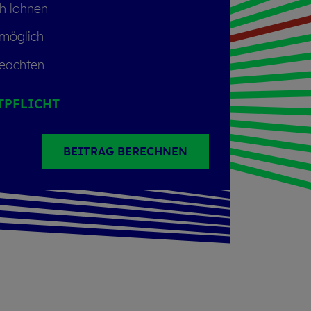
ch loh­nen
 mög­lich
e­ach­ten
T­PFLICHT
BEITRAG BERECHNEN