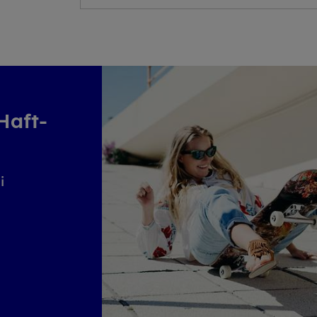
-Haft­
i