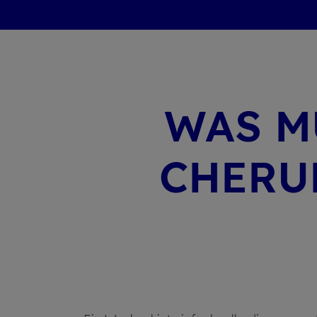
WAS M
CHE­RU