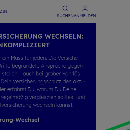
­ZIN
SU­CHEN
ANMELDEN
R­SI­CHE­RUNG WECH­SELN:
­KOM­PLI­ZIERT
st ein Muss für jeden. Die Ver­si­che­
it­te be­grün­de­te An­sprü­che gegen
 stel­len – auch bei gro­ber Fahr­läs­
 Dein Ver­si­che­rungs­schutz den ak­tu­
 Hier er­fährst Du, warum Du Deine
g re­gel­mä­ßig ver­glei­chen soll­test und
­ver­si­che­rung wech­seln kannst.
he­rung-Wech­sel