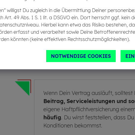
en" willigst Du zugleich in die Übermittlung Deiner personen
Du suchst nach einer
besseren Absicherung du
ch Art. 49 Abs. 1 S. 1 lit. a DSGVO ein. Dort herrscht ggf. ke
Vergleich von
Grundschutz und Zusatzleistun
g
atenschutzniveau. Hierbei kann etwa das Risiko bestehen, d
familiären Umstände ändern.
Kinder oder Heir
örden erfasst und verarbeitet sowie Deine Betroffenenrechte
Versicherte ihre Verträge überprüfen sollten. Imme
den könnten (keine effektiven Rechtsschutzmöglichkeiten).
Versicherungsschutz für weitere Familienmitglie
Alleinerziehende mit Kind
profitieren in der Ha
NOTWENDIGE COOKIES
EI
Tarifen und Leistungen.
Wenn Dein Vertrag ausläuft, solltes
Beitrag, Serviceleistungen und s
eigene Haftpflichtversicherung einem
häufig
. Du wirst feststellen, dass D
Konditionen bekommst.