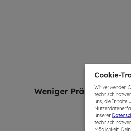
Cookie-Tra
Wir verwenden Co
We­ni­ger Prä­mie
technisch notwen
uns, die Inhalte
Nutzerdatenerfas
unserer
Datensch
technisch notwen
Möglichkeit, Dein