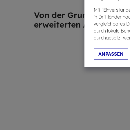
Mit "Einverstand
Von der Grund- zur
in Drittländer na
erwei­terten Absi­che­run
vergleichbares D
durch lokale Beh
durchgesetzt wer
ANPASSEN