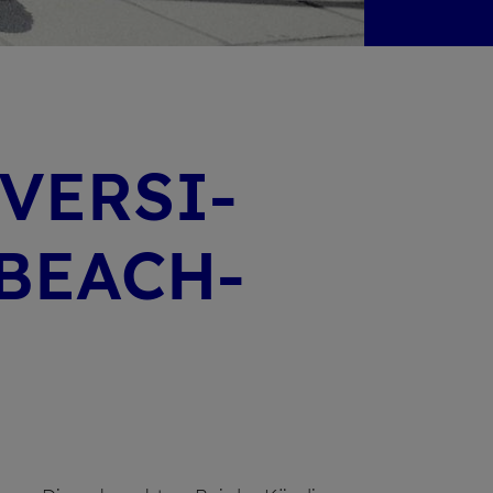
VERSI­
BE­ACH­