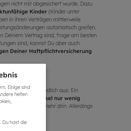
ungen nicht mit abgesichert wurde. Dazu
iktunfähige Kinder
(Kinder unter
en in ihren Verträgen mittlerweile
istungsänderungen automatisch greifen.
in Deinem Vertrag sind, frage am besten
stungen sind, kannst Du aber auch
en Deiner Haftpflichtversicherung
ebnis
n. Einige sind
ung fällt unterschiedlich aus. Ein
Andere helfen
en bringt ein
Wechsel nur wenig
okies,
bis zu 100 €
oder mehr drin. Allerdings
. Du hast die