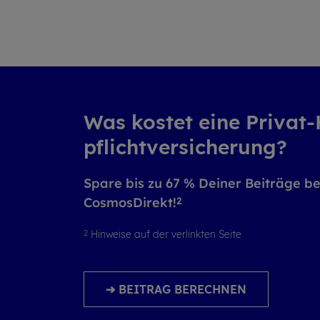
Was kos­tet eine Pri­vat
pflicht­ver­si­che­rung?
Spare bis zu 67 % Deiner Beiträge be
2
CosmosDirekt!
2
Hinweise auf der verlinkten Seite
➔ BEITRAG BERECHNEN