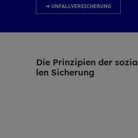
➔ UNFALLVERSICHERUNG
Die Prin­zi­pi­en der so­zia
len Si­che­rung