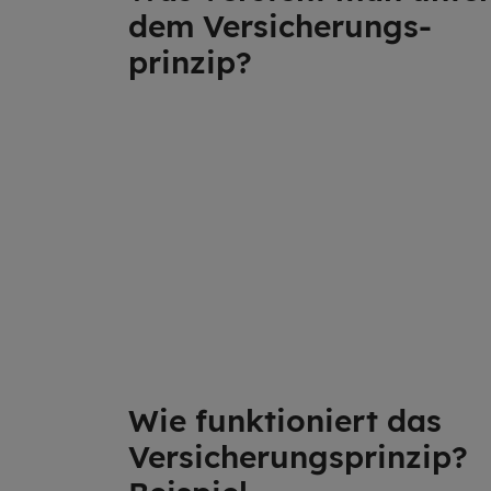
dem Versicherungs­
prinzip?
Wie funk­tio­niert das
Ver­si­che­rungs­prin­zip?