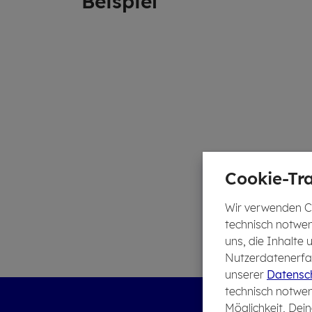
Bei­spiel
Cookie-Tra
Wir verwenden Co
technisch notwen
uns, die Inhalte
Nutzerdatenerfas
unserer
Datensch
technisch notwen
Möglichkeit, Dein