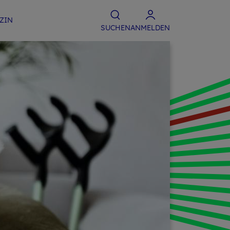
­ZIN
SU­CHEN
ANMELDEN