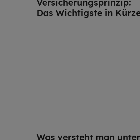
Ver­si­che­rungs­prin­zip:
Das Wich­tigs­te in Kürz
Was ver­steht man unte