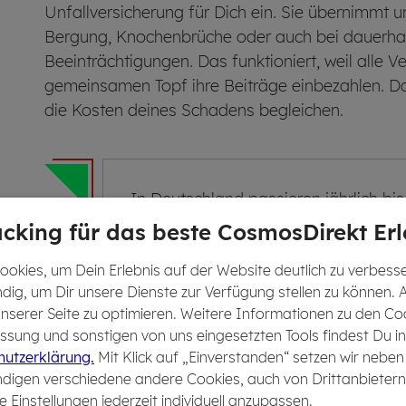
Unfallversicherung für Dich ein. Sie übernimmt u
Bergung, Knochenbrüche oder auch bei dauerhaf
Beeinträchtigungen. Das funktioniert, weil alle V
gemeinsamen Topf ihre Beiträge einbezahlen. D
die Kosten deines Schadens begleichen.
In Deutschland passieren jährlich bis
73 %
in der Freizeit
und
im Haushalt
cking für das beste CosmosDirekt Erl
mit einer privaten Unfallversicherun
okies, um Dein Erlebnis auf der Website deutlich zu verbesser
dig, um Dir unsere Dienste zur Verfügung stellen zu können. 
 unserer Seite zu optimieren. Weitere Informationen zu den Co
sung und sonstigen von uns eingesetzten Tools findest Du in
utzerklärung.
Mit Klick auf „Einverstanden“ setzen wir neben
digen verschiedene andere Cookies, auch von Drittanbietern
e Einstellungen jederzeit individuell anzupassen.