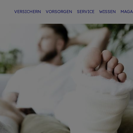
VER­SI­CHERN
VOR­SOR­GEN
SER­VICE
WIS­SEN
MA­GA