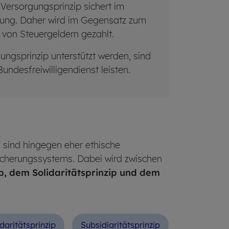
 Versorgungsprinzip sichert im
orgung. Daher wird im Gegensatz zum
 von Steuergeldern gezahlt.
ngsprinzip unterstützt werden, sind
ndesfreiwilligendienst leisten.
g sind hingegen eher ethische
Sicherungssystems. Dabei wird zwischen
p, dem Solidaritätsprinzip und dem
­da­ri­täts­prin­zip
Sub­si­dia­ri­täts­prin­zip