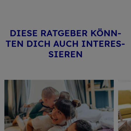
DIESE RAT­GE­BER KÖNN­
TEN DICH AUCH IN­TER­ES­
SIE­REN