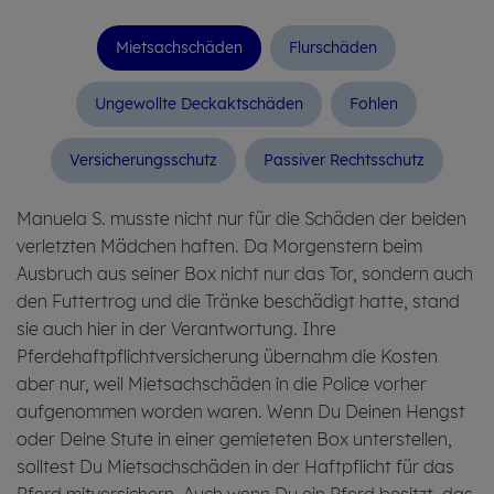
Miet­sach­schäden
Flur­schäden
Unge­wollte Deck­akt­schäden
Foh­len
Versi­che­rungs­schutz
Pas­si­ver Rechts­schutz
Manuela S. musste nicht nur für die Schäden der beiden
verletzten Mädchen haften. Da Morgenstern beim
Ausbruch aus seiner Box nicht nur das Tor, sondern auch
den Futtertrog und die Tränke beschädigt hatte, stand
sie auch hier in der Verantwortung. Ihre
Pferdehaftpflichtversicherung übernahm die Kosten
aber nur, weil Mietsachschäden in die Police vorher
aufgenommen worden waren. Wenn Du Deinen Hengst
oder Deine Stute in einer gemieteten Box unterstellen,
solltest Du Mietsachschäden in der Haftpflicht für das
Pferd mitversichern. Auch wenn Du ein Pferd besitzt, das