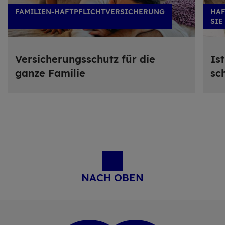
FAMILIEN-HAFTPFLICHTVERSICHERUNG
HAF
SIE
Versi­che­rungs­schutz für die
Is
ganze Fa­mi­lie
sc
NACH OBEN