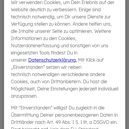
Wir verwenden Cookies, um Dein Erlebnis auf der
Website deutlich zu verbessern. Einige sind
technisch notwendig, um Dir unsere Dienste zur
Wenn je­mand Frem­des das Pferd rei­tet
Verfügung stellen zu können. Andere helfen uns,
Auch Fremdreiter sind nicht bei jeder Pferdehaftpflicht
die Inhalte unserer Seite zu optimieren. Weitere
miteingeschlossen. Dieser Begriff bezeichnet alle
Informationen zu den Cookies,
Personen, die in unregelmäßigen Zeiträumen auf
Nutzerdatenerfassung und sonstigen von uns
Deinem Pferd reiten
und dafür nichts bezahlen
. Das
eingesetzten Tools findest Du in
kann die Tochter eines befreundeten Ehepaares sein, die
unserer
Datenschutzerklärung.
Mit Klick auf
bei einem Besuch mit Deinem Pferd ausreiten möchte,
„Einverstanden“ setzen wir neben
aber auch die Nachbarskinder oder die Bekannte, die
technisch notwendigen verschiedene andere
einmal auf einen Ausritt mitkommen möchten. Gerade
Cookies, auch von Drittanbietern. Du hast die
unerfahrene Reiter können die „Sprache der Pferde“
Möglichkeit, Deine Einstellungen jederzeit individuell
nicht immer richtig verstehen. Das spielt aber keine Rolle,
anzupassen.
sollten sie bei einem Ritt verletzt werden. Denn aufgrund
Mit "Einverstanden" willigst Du zugleich in die
der Gefährdungshaftung steht der Pferdehalter in der
Übermittlung Deiner personenbezogenen Daten in
Verantwortung. Mit dem Einschluss von Fremdreitern
Drittländer nach Art. 49 Abs. 1 S. 1 lit. a DSGVO ein.
sicherst Du Dich gegen finanzielle Forderungen ab, die