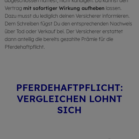
abgeschlossen hattest, nicht kündigen. Du kannst den
Vertrag
mit sofortiger Wirkung aufheben
lassen.
Dazu musst du lediglich deinen Versicherer informieren.
Dem Schreiben fügst Du den entsprechenden Nachweis
über Tod oder Verkauf bei. Der Versicherer erstattet
dann anteilig die bereits gezahlte Prämie für die
Pferdehaftpflicht.
PFER­DE­HAFT­PFLICHT:
VERGLEI­CHEN LOHNT
SICH