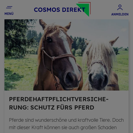
MENÜ
ANMELDEN
PFER­DE­HAFT­PFLICHT­VER­SI­CHE­
RUNG: SCHUTZ FÜRS PFERD
Pfer­de sind wun­der­schö­ne und kraft­volle Tiere. Doch
mit die­ser Kraft kön­nen sie auch gro­ßen Scha­den