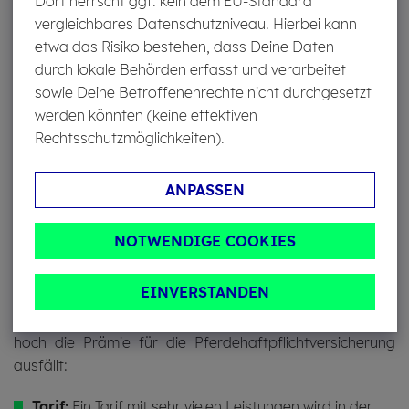
Dort herrscht ggf. kein dem EU-Standard
damit zusammenhängen. Ein Schaden kann schnell
vergleichbares Datenschutzniveau. Hierbei kann
passieren: Beim Ausritt geht Deiner Bekannten plötzlich
etwa das Risiko bestehen, dass Deine Daten
das Pferd durch, es wirft sie daraufhin ab und Deine
durch lokale Behörden erfasst und verarbeitet
Bekannte verletzt sich schwer am Kopf.
sowie Deine Betroffenenrechte nicht durchgesetzt
werden könnten (keine effektiven
Rechtsschutzmöglichkeiten).
WAS KOS­TET EINE
ANPASSEN
PFERDEHAFT­PFLICHT?
NOTWENDIGE COOKIES
EINVERSTANDEN
Verschiedene Faktoren haben einen Einfluss darauf, wie
hoch die Prämie für die Pferdehaftpflichtversicherung
ausfällt:
Tarif:
Ein Tarif mit sehr vielen Leistungen wird in der