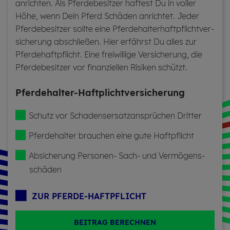
an­richten. Als Pferde­besitzer haf­test Du in vol­ler
Höhe, wenn Dein Pferd Schä­den an­richtet. Jeder
Pferde­besitzer soll­te eine Pfer­de­hal­ter­haft­pflicht­ver­
si­che­rung ab­schlie­ßen. Hier er­fährst Du alles zur
Pferde­haft­pflicht. Eine frei­willige Ver­siche­rung, die
Pferde­besitzer vor finan­ziellen Ri­si­ken schützt.
Pfer­de­hal­ter-Haft­plicht­ver­si­che­rung
Schutz vor Scha­dens­er­satz­an­sprü­chen Drit­ter
Pfer­de­hal­ter brau­chen eine gute Haft­pflicht­
Ab­si­che­rung Per­so­nen- Sach- und Vermögens­
schäden
ZUR PFER­DE-HAFT­PFLICHT
BEITRAG BERECHNEN