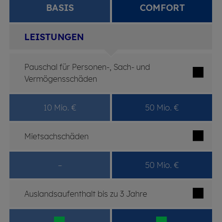
BASIS
COMFORT
LEISTUNGEN
Tabelle mit Tarifleistungen
Pauschal für Personen-, Sach- und
Vermögensschäden
10 Mio. €
50 Mio. €
Mietsachschäden
–
50 Mio. €
Auslandsaufenthalt bis zu 3 Jahre