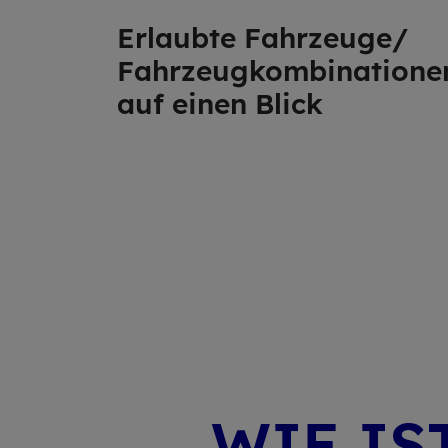
Er­laub­te Fahr­zeuge/​​
Fahr­zeug­kom­bi­na­tione
auf einen Blick
WIE IS