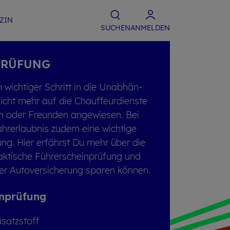
­ZIN
SU­CHEN
ANMELDEN
PRÜ­FUNG
n wich­ti­ger Schritt in die Un­ab­hän­
 nicht mehr auf die Chauf­feur­diens­te
rn oder Freun­den an­ge­wie­sen. Bei
Fahr­erlaub­nis zudem eine wich­ti­ge
­zung. Hier er­fährst Du mehr über die
ak­ti­sche Füh­rer­schein­prü­fung und
r Au­to­ver­si­che­rung spa­ren kön­nen.
n­prü­fung
satz­stoff