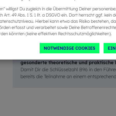
en" willigst Du zugleich in die Übermittlung Deiner personen
ch Art. 49 Abs. 1 S. 1 lit. a DSGVO ein. Dort herrscht ggf. ke
atenschutzniveau. Hierbei kann etwa das Risiko bestehen, d
Mit einem B-Führerschein mit
B96-Schlüssel
örden erfasst und verarbeitet sowie Deine Betroffenenrechte
den könnten (keine effektiven Rechtsschutzmöglichkeiten).
einem
Anhänger fahren
, der eine
zulässig
Kilogramm
hat. Das Gewicht der Fahrzeug
allerdings nicht übersteigen. Voraussetzung
NOTWENDIGE COOKIES
EI
Führerscheins ist eine Fahrerlaubnis für die 
gesonderte theoretische und praktische 
Damit Dir die Schlüsselzahl B96 in den Führer
bereits die Teilnahme an einem entsprechen