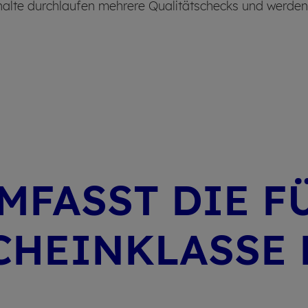
alte durchlaufen mehrere Qualitätschecks und werden ni
M­FASST DIE F
CHEIN­KLASSE 