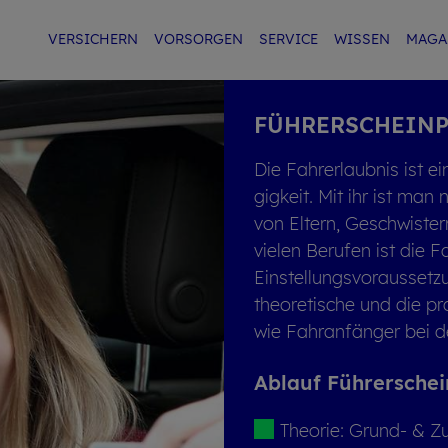
VER­SI­CHERN
VOR­SOR­GEN
SER­VICE
WIS­SEN
MA­GA
FÜH­RER­SCHEIN­
Die Fahr­erlaub­nis ist ei
gig­keit. Mit ihr ist man
von El­tern, Ge­schwis­te
vie­len Be­ru­fen ist die 
Ein­stel­lungs­vor­aus­set
theo­re­ti­sche und die pr
wie Fahr­an­fän­ger bei de
Ab­lauf Füh­rer­schei
Theo­rie: Grund- & Zu­