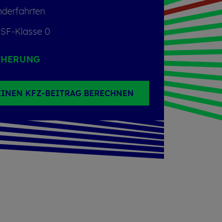
der­fahr­ten
 SF-Klas­se 0
­CHE­RUNG
INEN KFZ-BEITRAG BERECHNEN