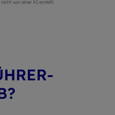
cht von einer KI erstellt.
ÜHRER­
B?