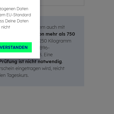
bezogenen Daten
in dem EU-Standard
ass Deine Daten
zahl
darfst Du zudem auch mit
 nicht
e Gesamtmasse von mehr als 750
kombination darf 4.250 Kilogramm
 für den Erwerb des B96-
NVERSTANDEN
Führerscheinklasse B. Eine
Prüfung ist nicht notwendig
.
schein eingetragen wird, reicht
den Tageskurs.