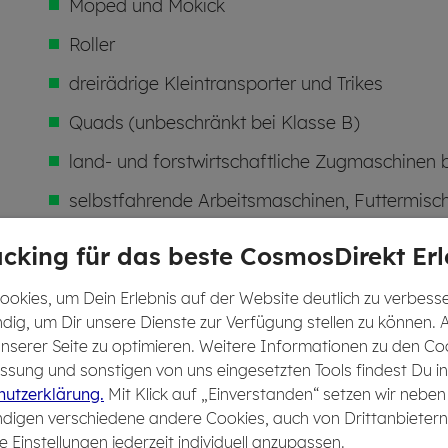
Moped und Mokick
Roller
dreirädrige Kleintransporter und Trikes
Quads (unbeschränkt bei Klasse B)
land- und forstwirtschaftliche Zugmaschinen 
selbstfahrende Arbeitsmaschinen, Futtermisc
25 km/h
cking für das beste CosmosDirekt Erl
okies, um Dein Erlebnis auf der Website deutlich zu verbesser
dig, um Dir unsere Dienste zur Verfügung stellen zu können. 
Im Rahmen des sogenannten
Beglei
 unserer Seite zu optimieren. Weitere Informationen zu den Co
sung und sonstigen von uns eingesetzten Tools findest Du in
bereits mit 17 Jahren die Führersche
utzerklärung.
Mit Klick auf „Einverstanden“ setzen wir neben
Voraussetzung ist jedoch, dass Dich 
digen verschiedene andere Cookies, auch von Drittanbietern
Prüfungsbescheinigung genannte Per
e Einstellungen jederzeit individuell anzupassen.