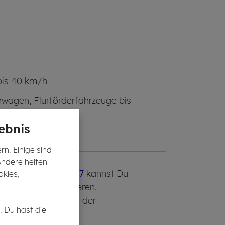
bis 40 km/h
hwagen, Flurförderfahrzeuge bis
ebnis
n. Einige sind
Andere helfen
teten Fahrens mit 17
kannst Du
okies,
inprüfung B absolvieren.
beim Fahren eine in der
. Du hast die
son begleitet.