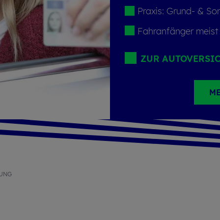
Pra­xis: Grund- & Son­
Fahr­an­fän­ger meist
ZUR AU­TO­VER­SI
ME
FUNG