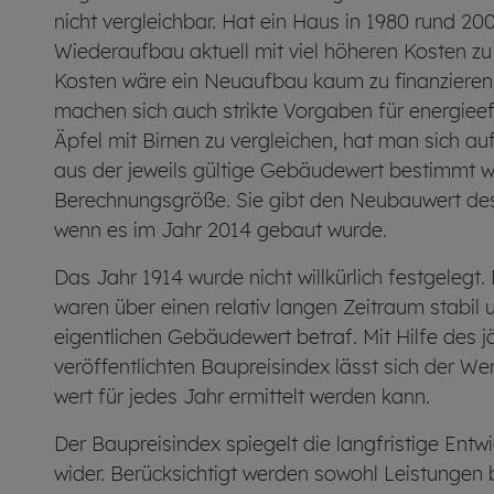
nicht vergleichbar. Hat ein Haus in 1980 rund 2
Wiederaufbau aktuell mit viel höheren Kosten z
Kosten wäre ein Neuaufbau kaum zu finanzieren
machen sich auch strikte Vorgaben für energie­e
Äpfel mit Birnen zu vergleichen, hat man sich au
aus der jeweils gültige Gebäude­wert bestimmt wir
Berechnungs­größe. Sie gibt den Neubau­wert d
wenn es im Jahr 2014 gebaut wurde.
Das Jahr 1914 wurde nicht willkürlich festgelegt
waren über einen relativ langen Zeitraum stabil
eigentlichen Gebäude­wert betraf. Mit Hilfe des 
veröffentlichten Baupreis­index lässt sich der 
wert für jedes Jahr ermittelt werden kann.
Der Baupreisindex spiegelt die langfristige Entwi
wider. Berücksichtigt werden sowohl Leistungen