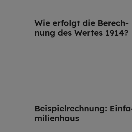
Wie er­folgt die Berech­
nung des Wer­tes 1914?
Beispiel­rech­nung: Einfa
mi­li­en­haus