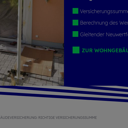
Versi­che­rungs­summ
Berech­nung des Wer
Glei­tender Neuwert­
ZUR WOHN­GEBÄ
ÄUDEVERSICHERUNG: RICHTIGE VERSICHERUNGSSUMME