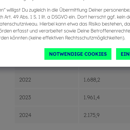
2018
1.396,7
en" willigst Du zugleich in die Übermittlung Deiner personen
ch Art. 49 Abs. 1 S. 1 lit. a DSGVO ein. Dort herrscht ggf. ke
atenschutzniveau. Hierbei kann etwa das Risiko bestehen, d
2019
1.454,3
örden erfasst und verarbeitet sowie Deine Betroffenenrechte
den könnten (keine effektiven Rechtsschutzmöglichkeiten).
2020
1.523,0
NOTWENDIGE COOKIES
EI
2021
1.568,3
2022
1.688,2
2023
1.961,4
2024
2.175,9