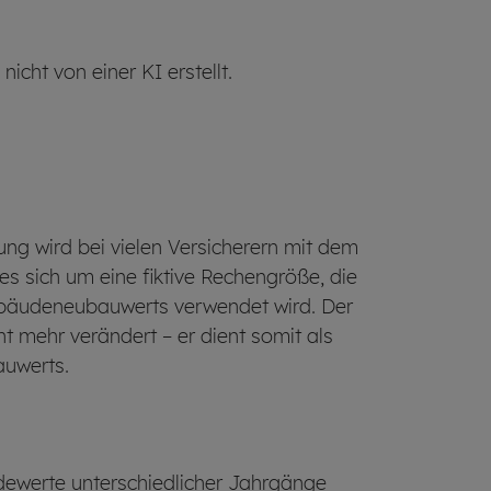
cht von einer KI erstellt.
ng wird bei vielen Versicherern mit dem
es sich um eine fiktive Rechengröße, die
bäude­­neubau­werts verwendet wird. Der
cht mehr verändert – er dient somit als
auwerts.
de­werte unterschiedlicher Jahrgänge