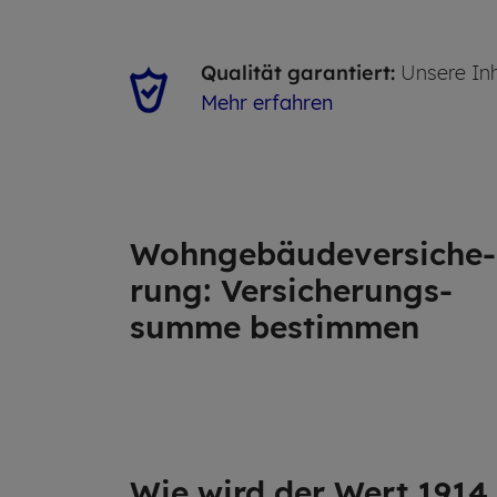
Qualität garantiert:
Unsere Inh
Mehr erfahren
Wohn­ge­bäu­de­ver­si­che­
rung: Versi­che­rungs­
summe be­stim­men
Wie wird der Wert 1914