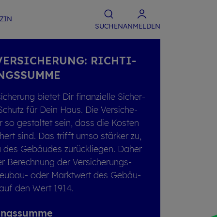
­ZIN
SU­CHEN
ANMELDEN
ER­SI­CHE­RUNG: RICH­TI­
UNGS­SUM­ME
he­rung bie­tet Dir fi­nan­zi­el­le Si­cher­
Schutz für Dein Haus. Die Ver­si­che­
o ge­stal­tet sein, dass die Kos­ten
chert sind. Das trifft umso stär­ker zu,
 des Ge­bäu­des zu­rück­lie­gen. Daher
er Be­rech­nung der Ver­si­che­rungs­
eu­bau- oder Markt­wert des Ge­bäu­
 auf den Wert 1914.
­rungs­sum­me