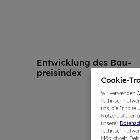
Ent­wick­lung des Bau­
preis­in­dex
Cookie-Tra
Wir verwenden Co
technisch notwen
uns, die Inhalte
Nutzerdatenerfas
unserer
Datensch
technisch notwen
Möglichkeit, Dein