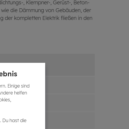
chtungs-, Klempner-, Gerüst-, Beton-
ten wie die Dämmung von Gebäuden, der
 der kompletten Elektrik fließen in den
ebnis
n. Einige sind
Andere helfen
okies,
. Du hast die