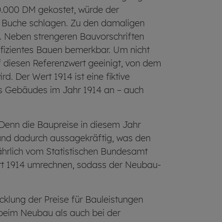
00.000 DM gekostet, würde der
u Buche schlagen. Zu den damaligen
. Neben strengeren Bauvorschriften
ffizientes Bauen bemerkbar. Um nicht
f diesen Referenz­wert geeinigt, von dem
d. Der Wert 1914 ist eine fiktive
es Gebäudes im Jahr 1914 an – auch
. Denn die Baupreise in diesem Jahr
 und dadurch aussage­kräftig, was den
jährlich vom Statistischen Bundesamt
Wert 1914 umrechnen, sodass der Neubau­
cklung der Preise für Bau­leistungen
 beim Neubau als auch bei der