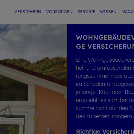
VER­SI­CHERN
VOR­SOR­GEN
SER­VICE
WIS­SEN
MA­GA
WOHN­GE­BÄU­DE­V
GE VER­SI­CHE­R
Eine Wohn­ge­bäu­de­ver­si­c
heit und um­fas­sen­den 
rungs­sum­me muss aber s
im Scha­den­fall ab­ge­si­
je län­ger Kauf oder Bau
emp­fiehlt es sich, bei d
sum­me nicht auf den N
des zu set­zen, son­dern
Rich­ti­ge Ver­si­che