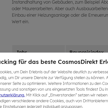
Instandhaltung von Gebäuden, zum Beispiel Abdi
oder Maurer­arbeiten. Aber auch Aus­bau­arbei
Einbau einer Heizungs­anlage oder die Erneuerung
Wert ein.
Jahr
Baupreisindex
cking für das beste CosmosDirekt Erl
2015
1.310,3
okies, um Dein Erlebnis auf der Website deutlich zu verbesser
dig, um Dir unsere Dienste zur Verfügung stellen zu können. 
 unserer Seite zu optimieren. Weitere Informationen zu den Co
2016
1.330,7
sung und sonstigen von uns eingesetzten Tools findest Du in
utzerklärung.
Mit Klick auf „Einverstanden“ setzen wir neben
2017
1.358,3
digen verschiedene andere Cookies, auch von Drittanbietern
e Einstellungen jederzeit individuell anzupassen.