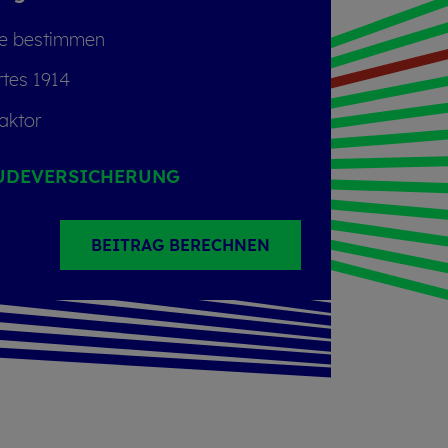
e be­stim­men
­tes 1914
faktor
UDE­VERSICHERUNG
BEITRAG BERECHNEN