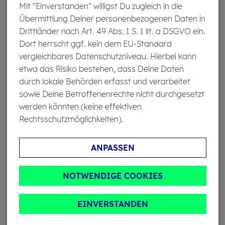
Mit "Einverstanden" willigst Du zugleich in die
die Reparatur eines Steinschlags gilt folgende
Übermittlung Deiner personenbezogenen Daten in
Faustregel
: Befindet sich der Steinschlag
nicht im
Drittländer nach Art. 49 Abs. 1 S. 1 lit. a DSGVO ein.
Sichtfeld
des Fahrers, ist
kleiner als 5 Millimeter
und
Dort herrscht ggf. kein dem EU-Standard
liegt
mindestens 10 Zentimeter vom Rand entfernt
,
vergleichbares Datenschutzniveau. Hierbei kann
kann der Schaden repariert werden. Als Sichtfeld rechnet
etwa das Risiko bestehen, dass Deine Daten
man eine Fläche in der Größe eines DIN-A4-Blattes
durch lokale Behörden erfasst und verarbeitet
direkt vor dem Fahrer.
sowie Deine Betroffenenrechte nicht durchgesetzt
werden könnten (keine effektiven
Rechtsschutzmöglichkeiten).
Smar­t­Re­pair für Stein­schlag­schäden
Viele Kfz-Werkstätten reparieren kleine
ANPASSEN
Schäden durch Steinschlag mittels Smart
Repair („Smart Middle Area Repair
NOTWENDIGE COOKIES
Technologies“). Dabei wird die Schadenstelle
repariert, ohne dass Fahrzeugteile getauscht
EINVERSTANDEN
werden müssen. Das ist nicht nur günstiger,
sondern auch schneller als herkömmliche