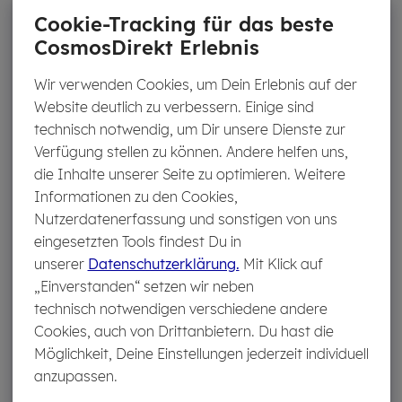
Wird der Schaden professionell behoben, ist die
Cookie-Tracking für das beste
Schadenstelle nach der Reparatur fast nicht mehr zu
CosmosDirekt Erlebnis
erkennen.
Wir verwenden Cookies, um Dein Erlebnis auf der
Website deutlich zu verbessern. Einige sind
technisch notwendig, um Dir unsere Dienste zur
Verfügung stellen zu können. Andere helfen uns,
die Inhalte unserer Seite zu optimieren. Weitere
Informationen zu den Cookies,
Nutzerdatenerfassung und sonstigen von uns
eingesetzten Tools findest Du in
unserer
Datenschutzerklärung.
Mit Klick auf
„Einverstanden“ setzen wir neben
technisch notwendigen verschiedene andere
Cookies, auch von Drittanbietern. Du hast die
Möglichkeit, Deine Einstellungen jederzeit individuell
anzupassen.
Eine Reparatur ist jedoch nicht in allen Fällen möglich. Für