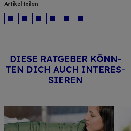
Ar­ti­kel tei­len
DIESE RAT­GE­BER KÖNN­
TEN DICH AUCH IN­TER­ES­
SIE­REN