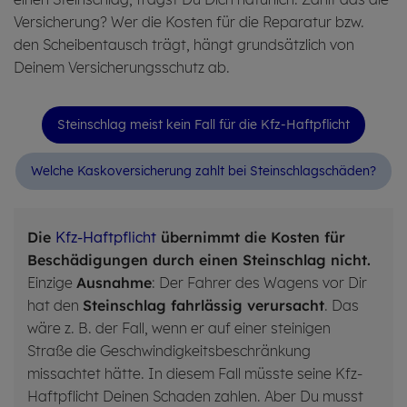
Versicherung? Wer die Kosten für die Reparatur bzw.
den Scheibentausch trägt, hängt grundsätzlich von
Deinem Versicherungsschutz ab.
Stein­schlag meist kein Fall für die Kfz-Haft­pflicht
Wel­che Kasko­ver­si­che­rung zahlt bei Stein­schlag­schäden?
Die
Kfz-Haftpflicht
übernimmt die
Kosten
für
Beschädigungen
durch einen
Steinschlag
nicht.
Einzige
Ausnahme
: Der Fahrer des Wagens vor Dir
hat den
Steinschlag
fahrlässig verursacht
. Das
wäre z. B. der Fall, wenn er auf einer steinigen
Straße die Geschwindigkeitsbeschränkung
missachtet hätte. In diesem Fall müsste seine Kfz-
Haftpflicht Deinen Schaden zahlen. Aber Du musst