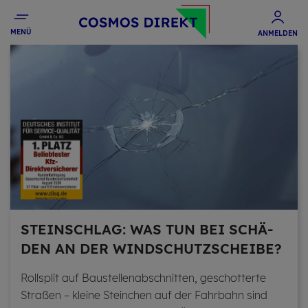
MENÜ
ANMELDEN
STEIN­SCHLAG: WAS TUN BEI SCHÄ­
DEN AN DER WIND­SCHUTZ­SCHEI­BE?
Roll­split auf Bau­stel­len­ab­schnit­ten, ge­schot­ter­te
Stra­ßen – klei­ne Stein­chen auf der Fahr­bahn sind