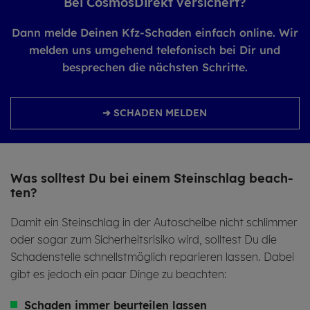
Bei Cosmos­Di­rekt versi­chert?
Dann melde Deinen Kfz-Schaden einfach online. Wir
melden uns umgehend telefonisch bei Dir und
besprechen die nächsten Schritte.
➔ SCHADEN MELDEN
Was soll­test Du bei einem Stein­schlag be­ach­
ten?
Damit ein Steinschlag in der Autoscheibe nicht schlimmer
oder sogar zum Sicherheitsrisiko wird, solltest Du die
Schadenstelle schnellstmöglich reparieren lassen. Dabei
gibt es jedoch ein paar Dinge zu beachten:
Schaden
immer beurteilen lassen